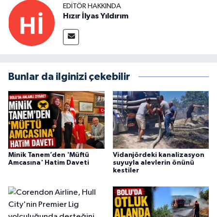
EDITÖR HAKKINDA
Hızır İlyas Yıldırım
Bunlar da ilginizi çekebilir
Minik Tanem’den 'Müftü
Vidanjördeki kanalizasyon
Amcasına' Hatim Daveti
suyuyla alevlerin önünü
kestiler