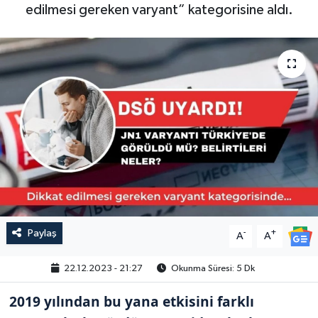
edilmesi gereken varyant” kategorisine aldı.
Paylaş
-
+
A
A
22.12.2023 - 21:27
Okunma Süresi: 5 Dk
2019 yılından bu yana etkisini farklı