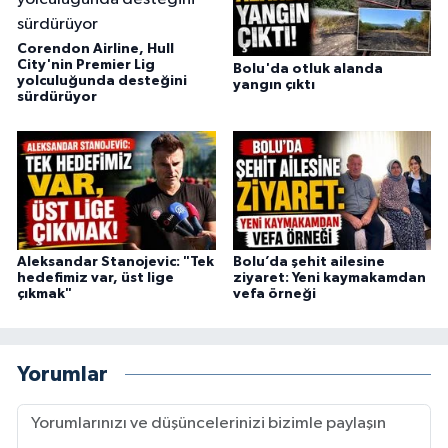
Corendon Airline, Hull
City'nin Premier Lig
Bolu'da otluk alanda
yolculuğunda desteğini
yangın çıktı
sürdürüyor
Aleksandar Stanojevic: "Tek
Bolu’da şehit ailesine
hedefimiz var, üst lige
ziyaret: Yeni kaymakamdan
çıkmak"
vefa örneği
Yorumlar