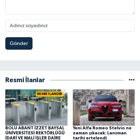
Gönder
Resmi İlanlar
RESMİ İLANDIR
BOLU ABANT İZZET BAYSAL
Yeni Alfa Romeo Stelvio ne
ÜNİVERSİTESİ REKTÖRLÜĞÜ
zaman çıkacak: Lansman
İDARİ VE MALİ İŞLER DAİRE
tarihi ertelendi