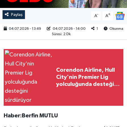
Paylaş
-
+
A
A
04.07.2026 - 13:49
04.07.2026 - 14:00
1
Okunma
Süresi: 2 Dk
Corendon Airline, Hull
City'nin Premier Lig
yolculuğunda desteğini
sürdürüyor
Haber:Berfin MUTLU