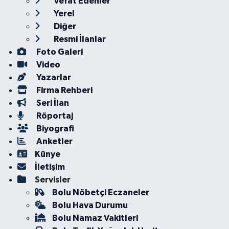
Vefat Edenler
Yerel
Diğer
Resmi İlanlar
Foto Galeri
Video
Yazarlar
Firma Rehberi
Seri İlan
Röportaj
Biyografi
Anketler
Künye
İletişim
Servisler
Bolu Nöbetçi Eczaneler
Bolu Hava Durumu
Bolu Namaz Vakitleri