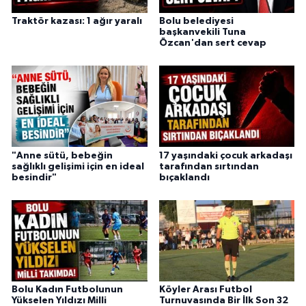
Traktör kazası: 1 ağır yaralı
Bolu belediyesi
başkanvekili Tuna
Özcan'dan sert cevap
"Anne sütü, bebeğin
17 yaşındaki çocuk arkadaşı
sağlıklı gelişimi için en ideal
tarafından sırtından
besindir"
bıçaklandı
Bolu Kadın Futbolunun
Köyler Arası Futbol
Yükselen Yıldızı Milli
Turnuvasında Bir İlk Son 32