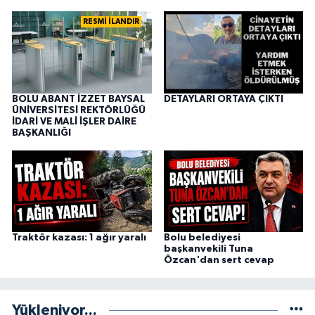
RESMİ İLANDIR
BOLU ABANT İZZET BAYSAL
DETAYLARI ORTAYA ÇIKTI
ÜNİVERSİTESİ REKTÖRLÜĞÜ
İDARİ VE MALİ İŞLER DAİRE
BAŞKANLIĞI
Traktör kazası: 1 ağır yaralı
Bolu belediyesi
başkanvekili Tuna
Özcan'dan sert cevap
Yükleniyor...