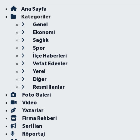
Ana Sayfa
Kategoriler
Genel
Ekonomi
Sağlık
Spor
İlçe Haberleri
Vefat Edenler
Yerel
Diğer
Resmi İlanlar
Foto Galeri
Video
Yazarlar
Firma Rehberi
Seri İlan
Röportaj