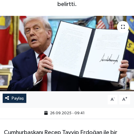
belirtti.
Paylaş
-
+
A
A
26.09.2025 - 09:41
Cumhurbaşkanı Recep Tayyip Erdoğan ile bir