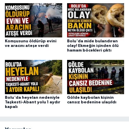
Komşusunu öldürüp evini
Bolu'da mide bulandıran
ve aracını ateşe verdi
olay! Ekmeğin içinden ölü
hamam böcekleri çıktı
Bolu'da heyelan nedeniyle
Gölde kaybolan kişinin
Taşkesti-Abant yolu 1 aydır
cansız bedenine ulaşıldı
kapalı