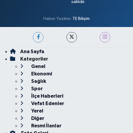
saklıdır.
Haber Yazılımı:
TE Bilişim
Ana Sayfa
Kategoriler
Genel
Ekonomi
Sağlık
Spor
İlçe Haberleri
Vefat Edenler
Yerel
Diğer
Resmi İlanlar