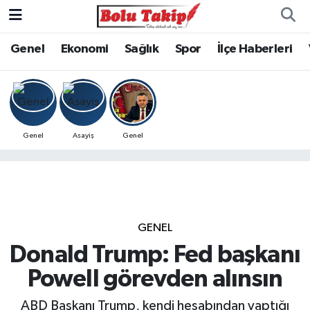
Genel
Ekonomi
Sağlık
Spor
İlçe Haberleri
Genel
Asayiş
Genel
GENEL
Donald Trump: Fed başkanı
Powell görevden alınsın
ABD Başkanı Trump, kendi hesabından yaptığı