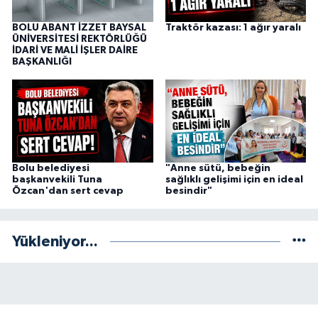
BOLU ABANT İZZET BAYSAL
Traktör kazası: 1 ağır yaralı
ÜNİVERSİTESİ REKTÖRLÜĞÜ
İDARİ VE MALİ İŞLER DAİRE
BAŞKANLIĞI
Bolu belediyesi
"Anne sütü, bebeğin
başkanvekili Tuna
sağlıklı gelişimi için en ideal
Özcan'dan sert cevap
besindir"
Yükleniyor...