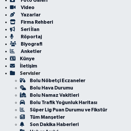
Foto Galeri
Video
Yazarlar
Firma Rehberi
Seri İlan
Röportaj
Biyografi
Anketler
Künye
İletişim
Servisler
Bolu Nöbetçi Eczaneler
Bolu Hava Durumu
Bolu Namaz Vakitleri
Bolu Trafik Yoğunluk Haritası
Süper Lig Puan Durumu ve Fikstür
Tüm Manşetler
Son Dakika Haberleri