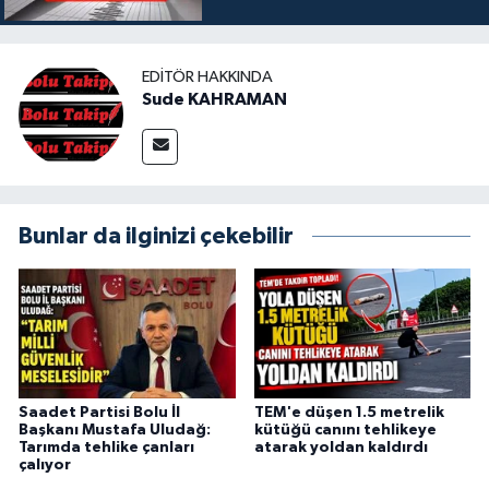
EDITÖR HAKKINDA
Sude KAHRAMAN
Bunlar da ilginizi çekebilir
Saadet Partisi Bolu İl
TEM'e düşen 1.5 metrelik
Başkanı Mustafa Uludağ:
kütüğü canını tehlikeye
Tarımda tehlike çanları
atarak yoldan kaldırdı
çalıyor