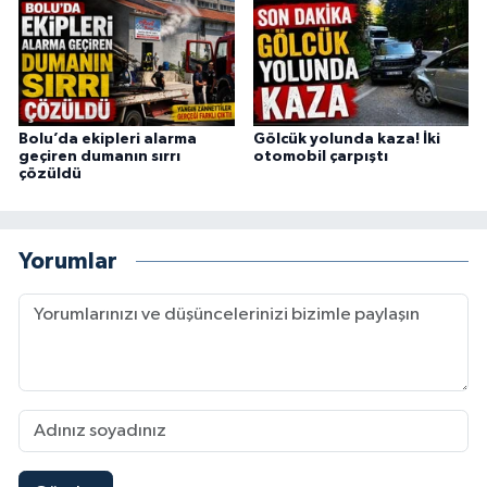
Bolu’da ekipleri alarma
Gölcük yolunda kaza! İki
geçiren dumanın sırrı
otomobil çarpıştı
çözüldü
Yorumlar