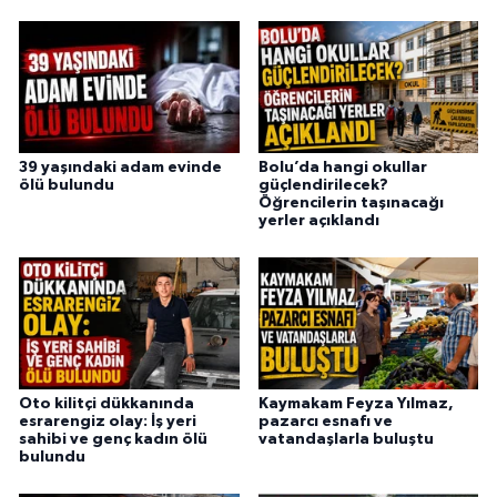
39 yaşındaki adam evinde
Bolu’da hangi okullar
ölü bulundu
güçlendirilecek?
Öğrencilerin taşınacağı
yerler açıklandı
Oto kilitçi dükkanında
Kaymakam Feyza Yılmaz,
esrarengiz olay: İş yeri
pazarcı esnafı ve
sahibi ve genç kadın ölü
vatandaşlarla buluştu
bulundu