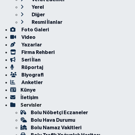
Yerel
Diğer
Resmi İlanlar
Foto Galeri
Video
Yazarlar
Firma Rehberi
Seri İlan
Röportaj
Biyografi
Anketler
Künye
İletişim
Servisler
Bolu Nöbetçi Eczaneler
Bolu Hava Durumu
Bolu Namaz Vakitleri