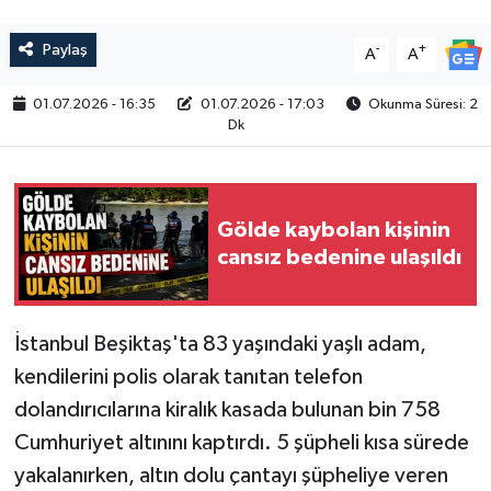
Paylaş
-
+
A
A
01.07.2026 - 16:35
01.07.2026 - 17:03
Okunma Süresi: 2
Dk
Gölde kaybolan kişinin
cansız bedenine ulaşıldı
İstanbul Beşiktaş'ta 83 yaşındaki yaşlı adam,
kendilerini polis olarak tanıtan telefon
dolandırıcılarına kiralık kasada bulunan bin 758
Cumhuriyet altınını kaptırdı. 5 şüpheli kısa sürede
yakalanırken, altın dolu çantayı şüpheliye veren