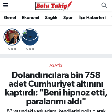
Genel
Ekonomi
Sağlık
Spor
İlçe Haberleri
Genel
Genel
ASAYIŞ
Dolandırıcılara bin 758
adet Cumhuriyet altınını
kaptırdı: "Beni hipnoz etti,
paralarımı aldı"
83 yaşındaki yaşlı adam, kendilerini polis olarak