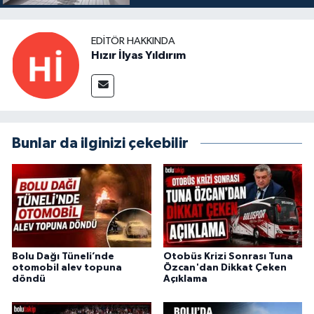
EDITÖR HAKKINDA
Hızır İlyas Yıldırım
Bunlar da ilginizi çekebilir
Bolu Dağı Tüneli’nde
Otobüs Krizi Sonrası Tuna
otomobil alev topuna
Özcan'dan Dikkat Çeken
döndü
Açıklama