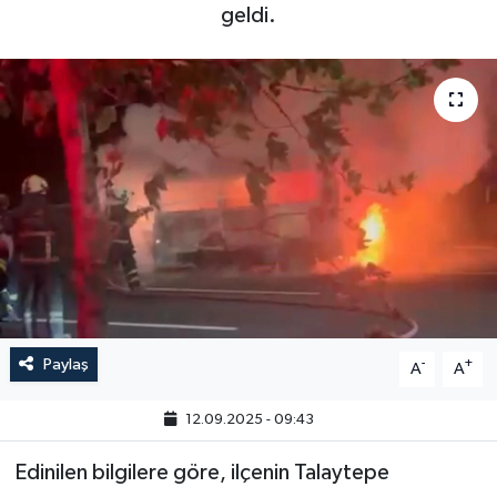
geldi.
Paylaş
-
+
A
A
12.09.2025 - 09:43
Edinilen bilgilere göre, ilçenin Talaytepe