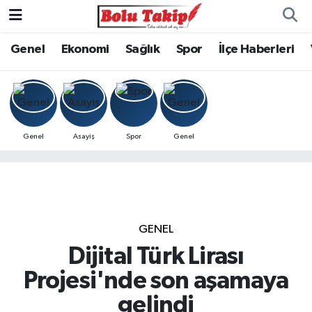
Genel
Ekonomi
Sağlık
Spor
İlçe Haberleri
Genel
Asayiş
Spor
Genel
GENEL
Dijital Türk Lirası
Projesi'nde son aşamaya
gelindi