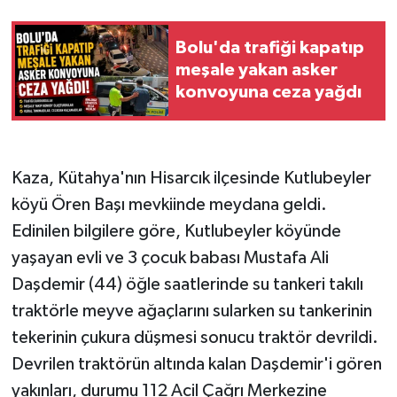
Bolu'da trafiği kapatıp
meşale yakan asker
konvoyuna ceza yağdı
Kaza, Kütahya'nın Hisarcık ilçesinde Kutlubeyler
köyü Ören Başı mevkiinde meydana geldi.
Edinilen bilgilere göre, Kutlubeyler köyünde
yaşayan evli ve 3 çocuk babası Mustafa Ali
Daşdemir (44) öğle saatlerinde su tankeri takılı
traktörle meyve ağaçlarını sularken su tankerinin
tekerinin çukura düşmesi sonucu traktör devrildi.
Devrilen traktörün altında kalan Daşdemir'i gören
yakınları, durumu 112 Acil Çağrı Merkezine