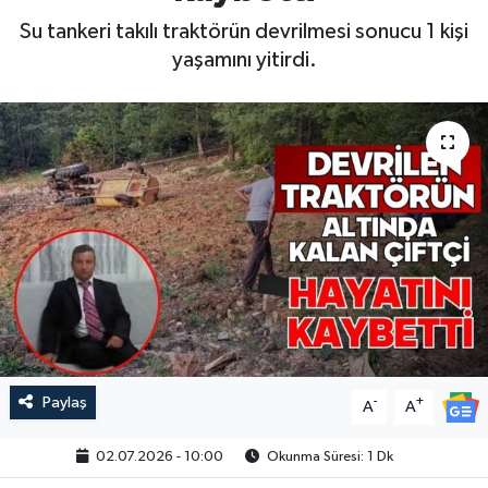
Su tankeri takılı traktörün devrilmesi sonucu 1 kişi
yaşamını yitirdi.
Paylaş
-
+
A
A
02.07.2026 - 10:00
Okunma Süresi: 1 Dk