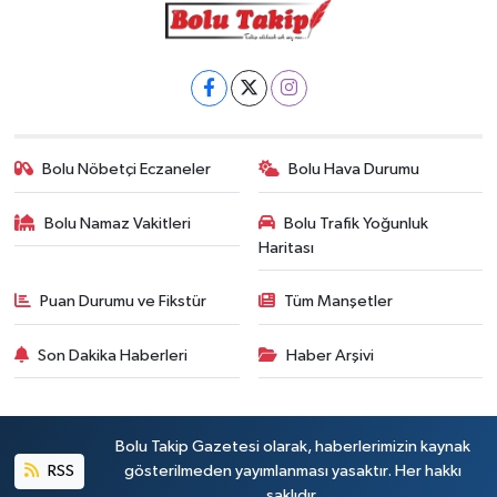
Bolu Nöbetçi Eczaneler
Bolu Hava Durumu
Bolu Namaz Vakitleri
Bolu Trafik Yoğunluk
Haritası
Puan Durumu ve Fikstür
Tüm Manşetler
Son Dakika Haberleri
Haber Arşivi
Bolu Takip Gazetesi olarak, haberlerimizin kaynak
RSS
gösterilmeden yayımlanması yasaktır. Her hakkı
saklıdır.