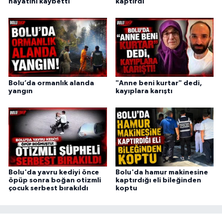
hayatını kaybetti
kaptırdı
Bolu’da ormanlık alanda
"Anne beni kurtar" dedi,
yangın
kayıplara karıştı
Bolu'da yavru kediyi önce
Bolu'da hamur makinesine
öpüp sonra boğan otizmli
kaptırdığı eli bileğinden
çocuk serbest bırakıldı
koptu