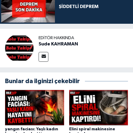
ŞİDDETLİ DEPREM
EDITÖR HAKKINDA
Sude KAHRAMAN
Bunlar da ilginizi çekebilir
yangın faciası: Yaşlı kadın
Elini spiral makinesine