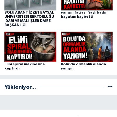
BOLU ABANT İZZET BAYSAL
yangın faciası: Yaşlı kadın
ÜNİVERSİTESİ REKTÖRLÜĞÜ
hayatını kaybetti
İDARİ VE MALİ İŞLER DAİRE
BAŞKANLIĞI
Elini spiral makinesine
Bolu’da ormanlık alanda
kaptırdı
yangın
Yükleniyor...