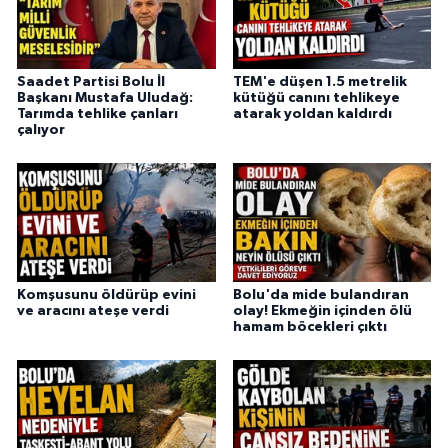
Saadet Partisi Bolu İl
TEM'e düşen 1.5 metrelik
Başkanı Mustafa Uludağ:
kütüğü canını tehlikeye
Tarımda tehlike çanları
atarak yoldan kaldırdı
çalıyor
Komşusunu öldürüp evini
Bolu'da mide bulandıran
ve aracını ateşe verdi
olay! Ekmeğin içinden ölü
hamam böcekleri çıktı