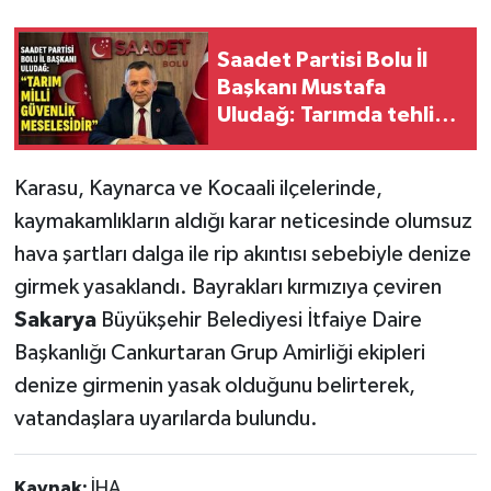
Saadet Partisi Bolu İl
Başkanı Mustafa
Uludağ: Tarımda tehlike
çanları çalıyor
Karasu, Kaynarca ve Kocaali ilçelerinde,
kaymakamlıkların aldığı karar neticesinde olumsuz
hava şartları dalga ile rip akıntısı sebebiyle denize
girmek yasaklandı. Bayrakları kırmızıya çeviren
Sakarya
Büyükşehir Belediyesi İtfaiye Daire
Başkanlığı Cankurtaran Grup Amirliği ekipleri
denize girmenin yasak olduğunu belirterek,
vatandaşlara uyarılarda bulundu.
Kaynak:
İHA