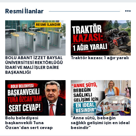
Resmi İlanlar
RESMİ İLANDIR
BOLU ABANT İZZET BAYSAL
Traktör kazası: 1 ağır yaralı
ÜNİVERSİTESİ REKTÖRLÜĞÜ
İDARİ VE MALİ İŞLER DAİRE
BAŞKANLIĞI
Bolu belediyesi
"Anne sütü, bebeğin
başkanvekili Tuna
sağlıklı gelişimi için en ideal
Özcan'dan sert cevap
besindir"