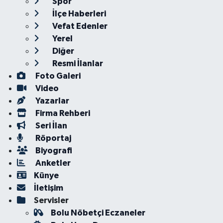
Spor
İlçe Haberleri
Vefat Edenler
Yerel
Diğer
Resmi İlanlar
Foto Galeri
Video
Yazarlar
Firma Rehberi
Seri İlan
Röportaj
Biyografi
Anketler
Künye
İletişim
Servisler
Bolu Nöbetçi Eczaneler