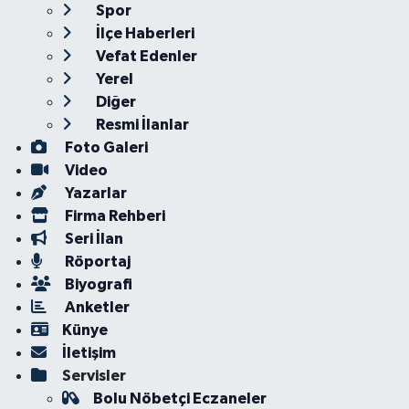
Spor
İlçe Haberleri
Vefat Edenler
Yerel
Diğer
Resmi İlanlar
Foto Galeri
Video
Yazarlar
Firma Rehberi
Seri İlan
Röportaj
Biyografi
Anketler
Künye
İletişim
Servisler
Bolu Nöbetçi Eczaneler