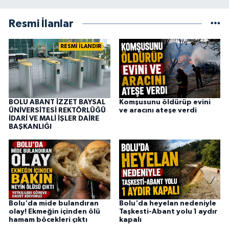
Resmi İlanlar
RESMİ İLANDIR
BOLU ABANT İZZET BAYSAL
Komşusunu öldürüp evini
ÜNİVERSİTESİ REKTÖRLÜĞÜ
ve aracını ateşe verdi
İDARİ VE MALİ İŞLER DAİRE
BAŞKANLIĞI
Bolu'da mide bulandıran
Bolu'da heyelan nedeniyle
olay! Ekmeğin içinden ölü
Taşkesti-Abant yolu 1 aydır
hamam böcekleri çıktı
kapalı