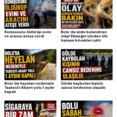
Komşusunu öldürüp evini
Bolu'da mide bulandıran
ve aracını ateşe verdi
olay! Ekmeğin içinden ölü
hamam böcekleri çıktı
Bolu'da heyelan nedeniyle
Gölde kaybolan kişinin
Taşkesti-Abant yolu 1 aydır
cansız bedenine ulaşıldı
kapalı