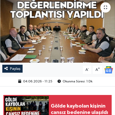
Paylaş
-
+
A
A
04.06.2026 - 11:25
Okunma Süresi: 1 Dk
Gölde kaybolan kişinin
cansız bedenine ulaşıldı