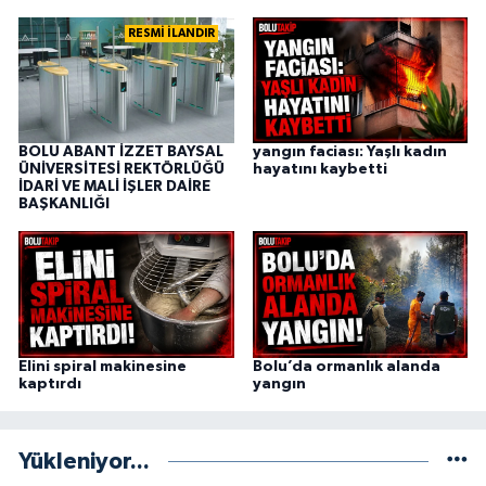
RESMİ İLANDIR
BOLU ABANT İZZET BAYSAL
yangın faciası: Yaşlı kadın
ÜNİVERSİTESİ REKTÖRLÜĞÜ
hayatını kaybetti
İDARİ VE MALİ İŞLER DAİRE
BAŞKANLIĞI
Elini spiral makinesine
Bolu’da ormanlık alanda
kaptırdı
yangın
Yükleniyor...