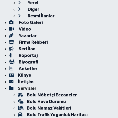
Yerel
Diğer
Resmi İlanlar
Foto Galeri
Video
Yazarlar
Firma Rehberi
Seri İlan
Röportaj
Biyografi
Anketler
Künye
İletişim
Servisler
Bolu Nöbetçi Eczaneler
Bolu Hava Durumu
Bolu Namaz Vakitleri
Bolu Trafik Yoğunluk Haritası