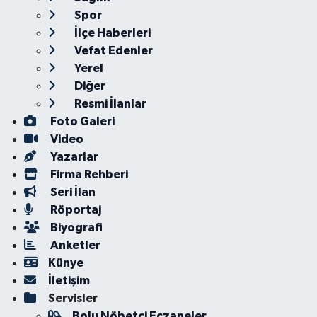
Spor
İlçe Haberleri
Vefat Edenler
Yerel
Diğer
Resmi İlanlar
Foto Galeri
Video
Yazarlar
Firma Rehberi
Seri İlan
Röportaj
Biyografi
Anketler
Künye
İletişim
Servisler
Bolu Nöbetçi Eczaneler