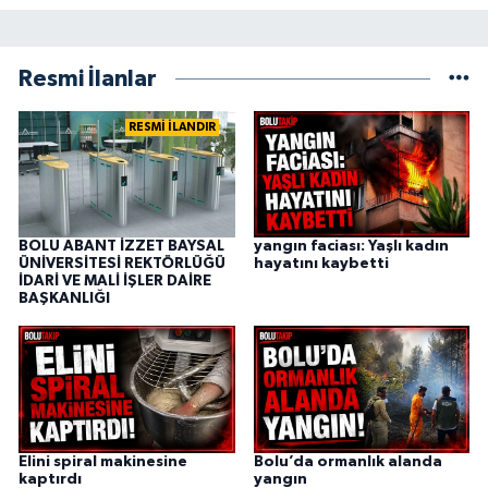
Resmi İlanlar
RESMİ İLANDIR
BOLU ABANT İZZET BAYSAL
yangın faciası: Yaşlı kadın
ÜNİVERSİTESİ REKTÖRLÜĞÜ
hayatını kaybetti
İDARİ VE MALİ İŞLER DAİRE
BAŞKANLIĞI
Elini spiral makinesine
Bolu’da ormanlık alanda
kaptırdı
yangın