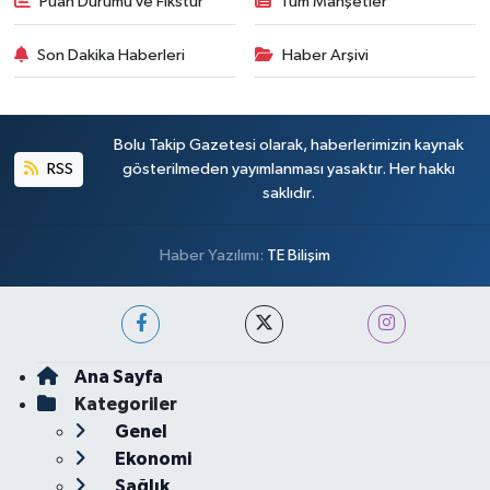
Puan Durumu ve Fikstür
Tüm Manşetler
Son Dakika Haberleri
Haber Arşivi
Bolu Takip Gazetesi olarak, haberlerimizin kaynak
RSS
gösterilmeden yayımlanması yasaktır. Her hakkı
saklıdır.
Haber Yazılımı:
TE Bilişim
Ana Sayfa
Kategoriler
Genel
Ekonomi
Sağlık