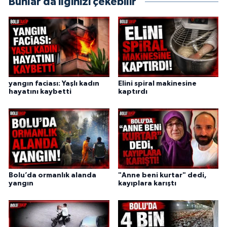
Bunlar da ilginizi çekebilir
yangın faciası: Yaşlı kadın
Elini spiral makinesine
hayatını kaybetti
kaptırdı
Bolu’da ormanlık alanda
"Anne beni kurtar" dedi,
yangın
kayıplara karıştı