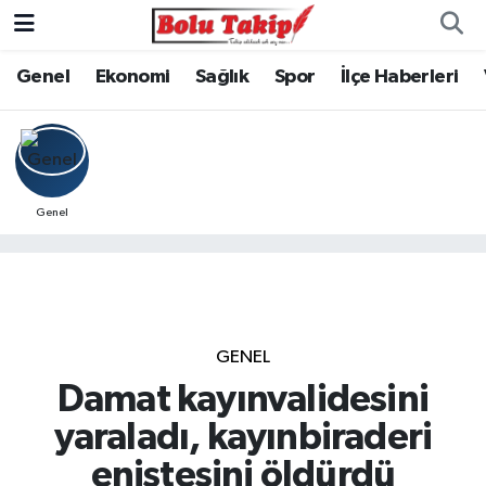
Genel
Ekonomi
Sağlık
Spor
İlçe Haberleri
Genel
GENEL
Damat kayınvalidesini
yaraladı, kayınbiraderi
eniştesini öldürdü