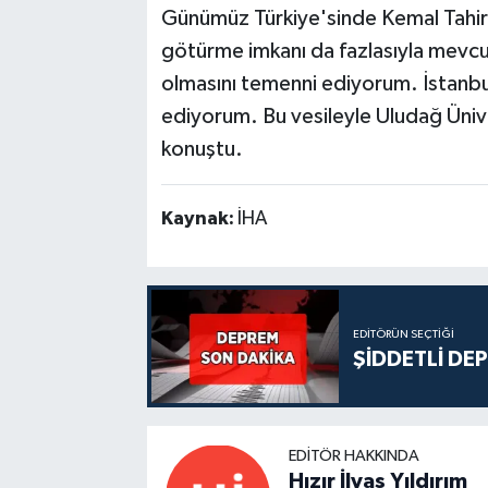
Günümüz Türkiye'sinde Kemal Tahir'in
götürme imkanı da fazlasıyla mevc
olmasını temenni ediyorum. İstanbul
ediyorum. Bu vesileyle Uludağ Ünive
konuştu.
Kaynak:
İHA
EDITÖRÜN SEÇTIĞI
ŞİDDETLİ DE
EDITÖR HAKKINDA
Hızır İlyas Yıldırım