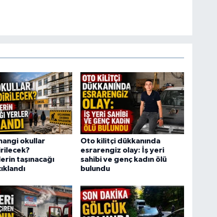
hangi okullar
Oto kilitçi dükkanında
rilecek?
esrarengiz olay: İş yeri
erin taşınacağı
sahibi ve genç kadın ölü
çıklandı
bulundu