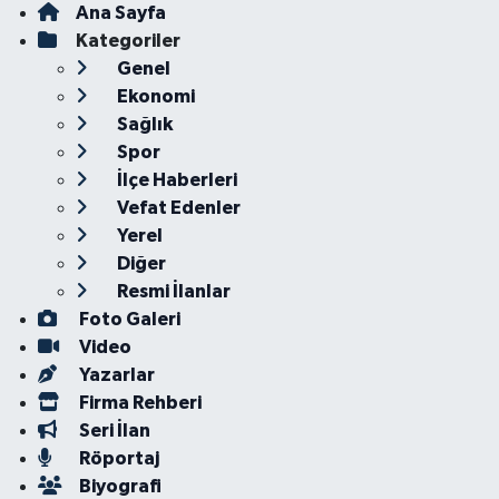
Ana Sayfa
Kategoriler
Genel
Ekonomi
Sağlık
Spor
İlçe Haberleri
Vefat Edenler
Yerel
Diğer
Resmi İlanlar
Foto Galeri
Video
Yazarlar
Firma Rehberi
Seri İlan
Röportaj
Biyografi