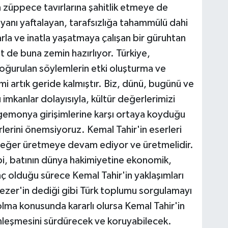
nın züppece tavırlarına şahitlik etmeye de
nı yaftalayan, tarafsızlığa tahammülü dahi
arla ve inatla yaşatmaya çalışan bir güruhtan
 de buna zemin hazırlıyor. Türkiye,
yoğurulan söylemlerin etki oluşturma ve
i artık geride kalmıştır. Biz, dünü, bugünü ve
 imkanlar dolayısıyla, kültür değerlerimizi
egemonya girişimlerine karşı ortaya koyduğu
lerini önemsiyoruz. Kemal Tahir'in eserleri
değer üretmeye devam ediyor ve üretmelidir.
bi, batının dünya hakimiyetine ekonomik,
nç olduğu sürece Kemal Tahir'in yaklaşımları
ezer'in dediği gibi Türk toplumu sorgulamayı
i olma konusunda kararlı olursa Kemal Tahir'in
ginleşmesini sürdürecek ve koruyabilecek.