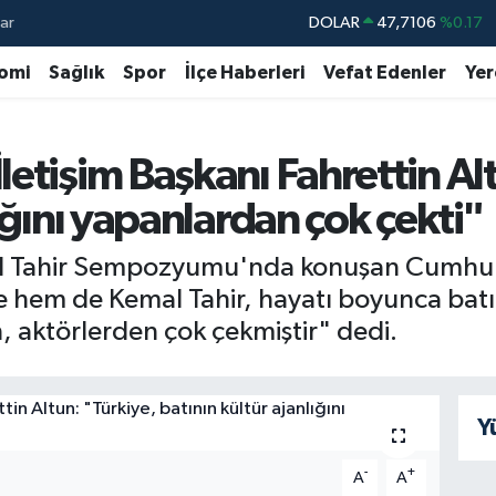
ar
DOLAR
47,7106
%0.17
EURO
55,1652
%0.27
omi
Sağlık
Spor
İlçe Haberleri
Vefat Edenler
Yer
STERLİN
64,4046
%0.35
GRAM ALTIN
6618.49
%2.12
etişim Başkanı Fahrettin Alt
BİST100
13.773
%-19
ığını yapanlardan çok çekti"
BITCOIN
65.130,04
%1.2
l Tahir Sempozyumu'nda konuşan Cumhurba
 hem de Kemal Tahir, hayatı boyunca batıc
, aktörlerden çok çekmiştir" dedi.
Y
-
+
A
A