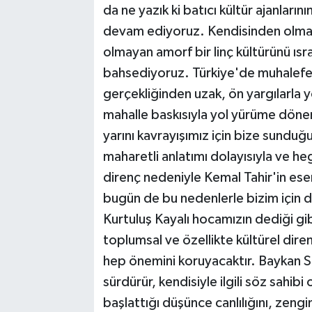
da ne yazık ki batıcı kültür ajanları
devam ediyoruz. Kendisinden olmaya
olmayan amorf bir linç kültürünü ısr
bahsediyoruz. Türkiye'de muhalefet
gerçekliğinden uzak, ön yargılarla 
mahalle baskısıyla yol yürüme dönem
yarını kavrayışımız için bize sunduğu
maharetli anlatımı dolayısıyla ve h
direnç nedeniyle Kemal Tahir'in eser
bugün de bu nedenlerle bizim için 
Kurtuluş Kayalı hocamızın dediği gi
toplumsal ve özellikte kültürel dire
hep önemini koruyacaktır. Baykan S
sürdürür, kendisiyle ilgili söz sahib
başlattığı düşünce canlılığını, zen