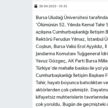
26.04.2025 - 10:35
Bursa Uludağ Üniversitesi tarafınd
'Ölümünün 52. Yılında Kemal Tah
açılışına Cumhurbaşkanlığı İletişim 
Rektörü Ferudun Yılmaz, İstanbul Ün
Coşkun, Bursa Valisi Erol Ayyıldız, 
Jandarma Komutanı Tuğgeneral İdris 
Yavuz Gözgeç, AK Parti Bursa Millet
Türkiye'de mahalle baskısı ile yol 
Cumhurbaşkanlığı İletişim Başkanı 
Tahir, hayatı boyunca batıcılıktan ve
aktörlerden çok çekmiştir. Dayatm
kifayetsiz muhterislerin tavırlarından
çok yoruldu. Bugün de geçmişteki o 