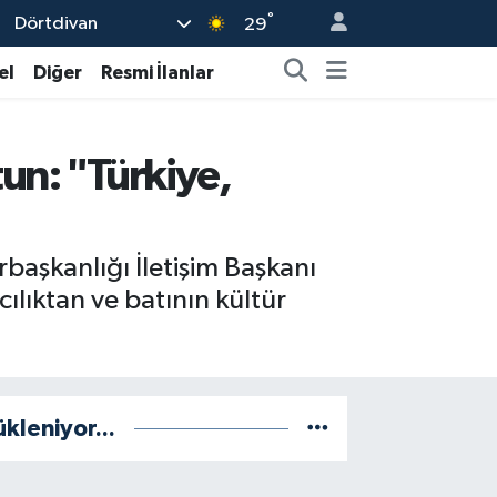
°
Dörtdivan
29
el
Diğer
Resmi İlanlar
un: "Türkiye,
şkanlığı İletişim Başkanı
ılıktan ve batının kültür
ükleniyor...