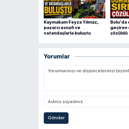
Kaymakam Feyza Yılmaz,
Bolu’da 
pazarcı esnafı ve
geçiren 
vatandaşlarla buluştu
çözüldü
Yorumlar
Gönder