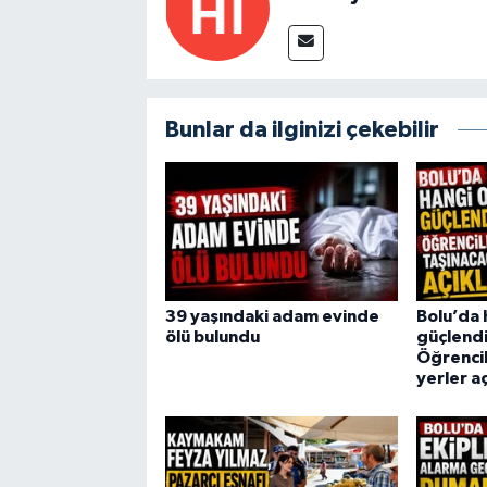
Bunlar da ilginizi çekebilir
39 yaşındaki adam evinde
Bolu’da 
ölü bulundu
güçlendi
Öğrencil
yerler a