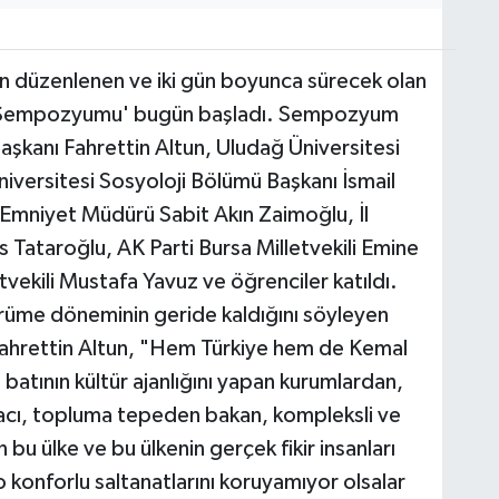
an düzenlenen ve iki gün boyunca sürecek olan
ir Sempozyumu' bugün başladı. Sempozyum
Başkanı Fahrettin Altun, Uludağ Üniversitesi
iversitesi Sosyoloji Bölümü Başkanı İsmail
İl Emniyet Müdürü Sabit Akın Zaimoğlu, İl
Tataroğlu, AK Parti Bursa Milletvekili Emine
vekili Mustafa Yavuz ve öğrenciler katıldı.
yürüme döneminin geride kaldığını söyleyen
Fahrettin Altun, "Hem Türkiye hem de Kemal
 batının kültür ajanlığını yapan kurumlardan,
acı, topluma tepeden bakan, kompleksli ve
 bu ülke ve bu ülkenin gerçek fikir insanları
konforlu saltanatlarını koruyamıyor olsalar