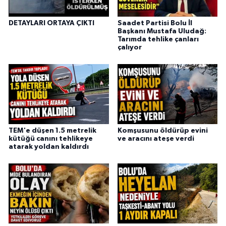
DETAYLARI ORTAYA ÇIKTI
Saadet Partisi Bolu İl
Başkanı Mustafa Uludağ:
Tarımda tehlike çanları
çalıyor
TEM'e düşen 1.5 metrelik
Komşusunu öldürüp evini
kütüğü canını tehlikeye
ve aracını ateşe verdi
atarak yoldan kaldırdı