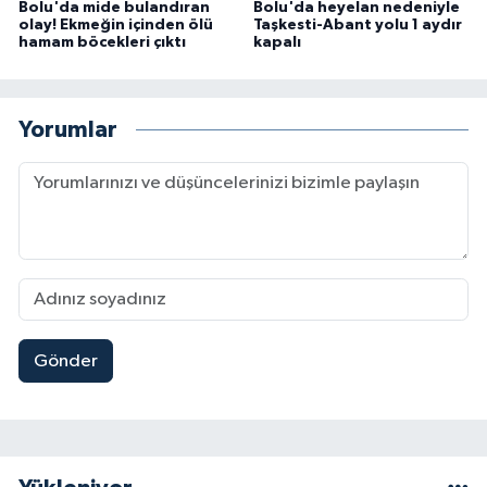
Bolu'da mide bulandıran
Bolu'da heyelan nedeniyle
olay! Ekmeğin içinden ölü
Taşkesti-Abant yolu 1 aydır
hamam böcekleri çıktı
kapalı
Yorumlar
Gönder