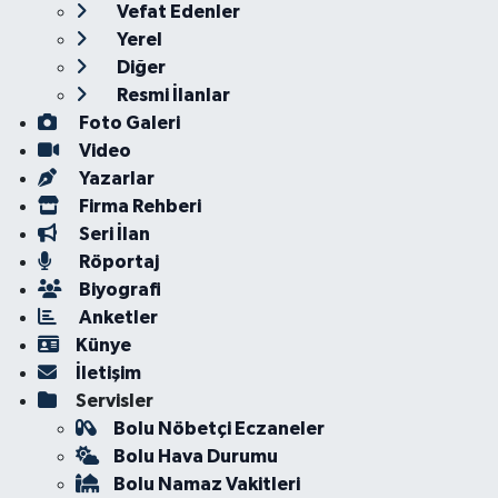
Vefat Edenler
Yerel
Diğer
Resmi İlanlar
Foto Galeri
Video
Yazarlar
Firma Rehberi
Seri İlan
Röportaj
Biyografi
Anketler
Künye
İletişim
Servisler
Bolu Nöbetçi Eczaneler
Bolu Hava Durumu
Bolu Namaz Vakitleri