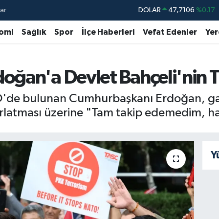
ar
DOLAR
47,7106
%0.17
EURO
55,1652
%0.27
omi
Sağlık
Spor
İlçe Haberleri
Vefat Edenler
Yer
STERLİN
64,4046
%0.35
GRAM ALTIN
6648.99
%2.59
ğan'a Devlet Bahçeli'nin T
BİST100
13.773
%-19
D'de bulunan Cumhurbaşkanı Erdoğan, gaz
BITCOIN
65.130,04
%1.2
ırlatması üzerine "Tam takip edemedim, hay
Y