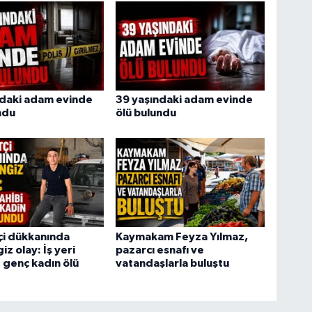
ndaki adam evinde
39 yaşındaki adam evinde
ndu
ölü bulundu
tçi dükkanında
Kaymakam Feyza Yılmaz,
z olay: İş yeri
pazarcı esnafı ve
e genç kadın ölü
vatandaşlarla buluştu