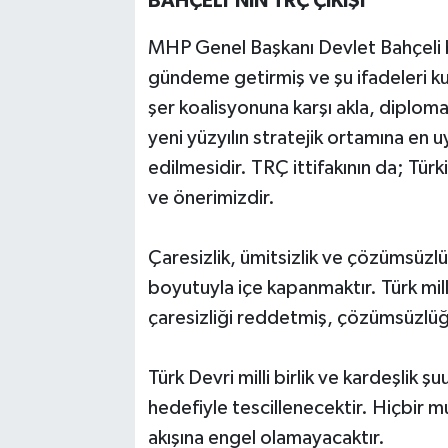
BAHÇELİ'NİN TRÇ ÇIKIŞI
MHP Genel Başkanı Devlet Bahçeli bir
gündeme getirmiş ve şu ifadeleri k
şer koalisyonuna karşı akla, diploma
yeni yüzyılın stratejik ortamına en 
edilmesidir. TRÇ ittifakının da; Tür
ve önerimizdir.
Çaresizlik, ümitsizlik ve çözümsüzlü
boyutuyla içe kapanmaktır. Türk mil
çaresizliği reddetmiş, çözümsüzlüğü d
Türk Devri milli birlik ve kardeşlik 
hedefiyle tescillenecektir. Hiçbir 
akışına engel olamayacaktır.