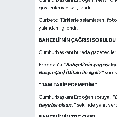
gösterileriyle karşılandı.
Gurbetçi Türklerle selamlaşan, fot
yakından ilgilendi.
BAHÇELİ'NİN ÇAĞRISI SORULDU
Cumhurbaşkanı burada gazetecilerin 
Erdoğan'a
"Bahçeli’nin çağrısı 
Rusya-Çin) İttifakı ile ilgili?"
sorusu
"TAM TAKİP EDEMEDİM"
Cumhurbaşkanı Erdoğan soruya,
"
hayırlısı olsun."
şeklinde yanıt verd