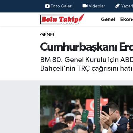
Foto Galeri
Videolar
Yazarl
Genel
Ekon
GENEL
Cumhurbaşkanı Erdo
BM 80. Genel Kurulu için AB
Bahçeli'nin TRÇ çağrısını hat