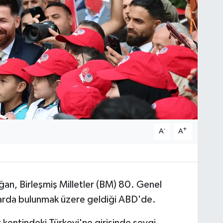
-
+
A
A
n, Birleşmiş Milletler (BM) 80. Genel
slarda bulunmak üzere geldiği ABD'de.
entindeki Türkevi'ne girişinde sevgi