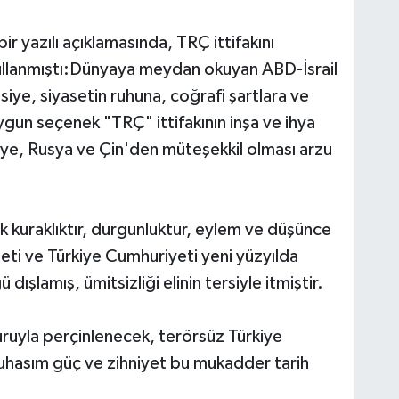
 yazılı açıklamasında, TRÇ ittifakını
ullanmıştı:Dünyaya meydan okuyan ABD-İsrail
siye, siyasetin ruhuna, coğrafi şartlara ve
uygun seçenek "TRÇ" ittifakının inşa ve ihya
kiye, Rusya ve Çin'den müteşekkil olması arzu
k kuraklıktır, durgunluktur, eylem ve düşünce
leti ve Türkiye Cumhuriyeti yeni yüzyılda
ışlamış, ümitsizliği elinin tersiyle itmiştir.
şuuruyla perçinlenecek, terörsüz Türkiye
muhasım güç ve zihniyet bu mukadder tarih