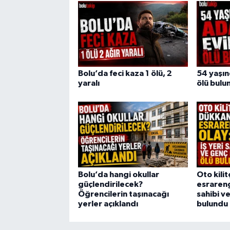
Bolu’da feci kaza 1 ölü, 2
54 yaşı
yaralı
ölü bulu
Bolu’da hangi okullar
Oto kili
güçlendirilecek?
esrarengi
Öğrencilerin taşınacağı
sahibi v
yerler açıklandı
bulundu