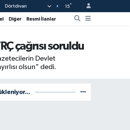
°
Dörtdivan
15
el
Diğer
Resmi İlanlar
RÇ çağrısı soruldu
etecilerin Devlet
ırlısı olsun" dedi.
ükleniyor...