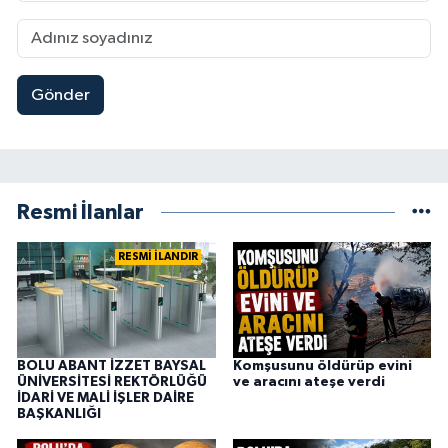
Gönder
Resmi İlanlar
RESMİ İLANDIR
BOLU ABANT İZZET BAYSAL
Komşusunu öldürüp evini
ÜNİVERSİTESİ REKTÖRLÜĞÜ
ve aracını ateşe verdi
İDARİ VE MALİ İŞLER DAİRE
BAŞKANLIĞI