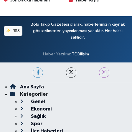
Son Dakika Haberleri
Haber Arşivi
Bolu Takip Gazetesi olarak, haberlerimizin kaynak
RSS
gösterilmeden yayımlanması yasaktır. Her hakkı
saklıdır.
Haber Yazılımı:
TE Bilişim
Ana Sayfa
Kategoriler
Genel
Ekonomi
Sağlık
Spor
İlçe Haberleri