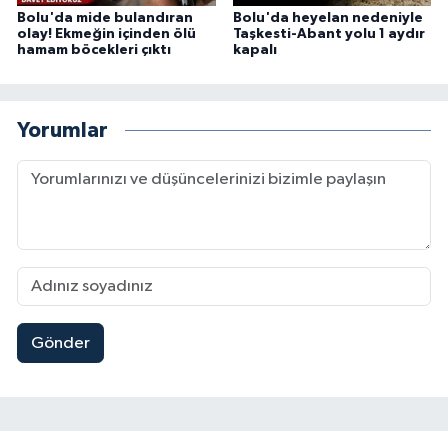
Bolu'da mide bulandıran
Bolu'da heyelan nedeniyle
olay! Ekmeğin içinden ölü
Taşkesti-Abant yolu 1 aydır
hamam böcekleri çıktı
kapalı
Yorumlar
Gönder