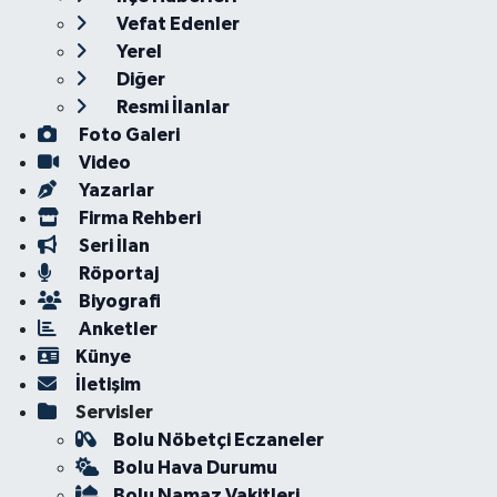
Vefat Edenler
Yerel
Diğer
Resmi İlanlar
Foto Galeri
Video
Yazarlar
Firma Rehberi
Seri İlan
Röportaj
Biyografi
Anketler
Künye
İletişim
Servisler
Bolu Nöbetçi Eczaneler
Bolu Hava Durumu
Bolu Namaz Vakitleri