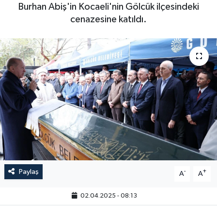
Burhan Abiş'in Kocaeli'nin Gölcük ilçesindeki
cenazesine katıldı.
Paylaş
-
+
A
A
02.04.2025 - 08:13