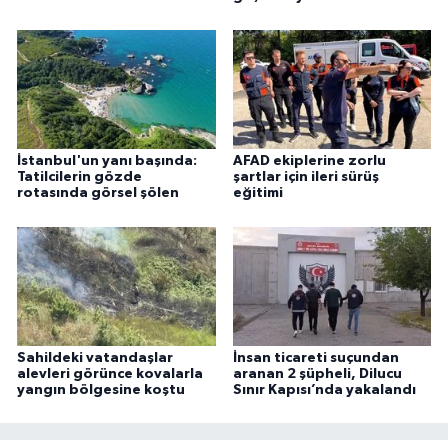
İstanbul'un yanı başında:
AFAD ekiplerine zorlu
Tatilcilerin gözde
şartlar için ileri sürüş
rotasında görsel şölen
eğitimi
Sahildeki vatandaşlar
İnsan ticareti suçundan
alevleri görünce kovalarla
aranan 2 şüpheli, Dilucu
yangın bölgesine koştu
Sınır Kapısı’nda yakalandı