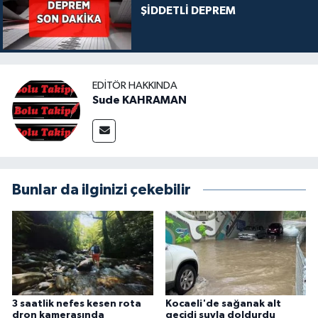
ŞİDDETLİ DEPREM
EDITÖR HAKKINDA
Sude KAHRAMAN
Bunlar da ilginizi çekebilir
3 saatlik nefes kesen rota
Kocaeli'de sağanak alt
dron kamerasında
geçidi suyla doldurdu