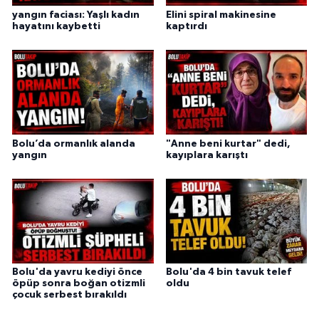
yangın faciası: Yaşlı kadın
Elini spiral makinesine
hayatını kaybetti
kaptırdı
Bolu’da ormanlık alanda
"Anne beni kurtar" dedi,
yangın
kayıplara karıştı
Bolu'da yavru kediyi önce
Bolu'da 4 bin tavuk telef
öpüp sonra boğan otizmli
oldu
çocuk serbest bırakıldı