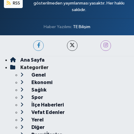
RSS
gösterilmeden yayımlanması yasaktır. Her hakkı
saklıdır.
Haber Yazılımı:
TE Bilişim
Ana Sayfa
Kategoriler
Genel
Ekonomi
Sağlık
Spor
İlçe Haberleri
Vefat Edenler
Yerel
Diğer