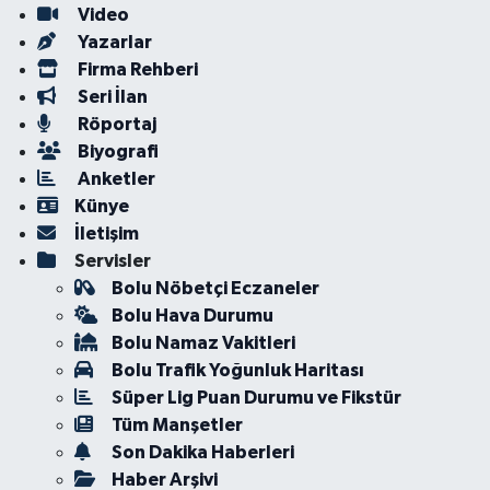
Video
Yazarlar
Firma Rehberi
Seri İlan
Röportaj
Biyografi
Anketler
Künye
İletişim
Servisler
Bolu Nöbetçi Eczaneler
Bolu Hava Durumu
Bolu Namaz Vakitleri
Bolu Trafik Yoğunluk Haritası
Süper Lig Puan Durumu ve Fikstür
Tüm Manşetler
Son Dakika Haberleri
Haber Arşivi