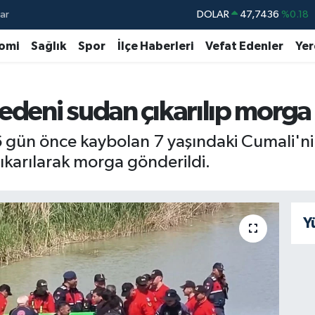
ar
DOLAR
47,7436
%0.18
EURO
55,2510
%0.32
omi
Sağlık
Spor
İlçe Haberleri
Vefat Edenler
Yer
STERLİN
64,4811
%0.38
GRAM ALTIN
6660.55
%0.03
edeni sudan çıkarılıp morga
BİST100
13.779
%-14
6 gün önce kaybolan 7 yaşındaki Cumali'n
BITCOIN
64.960,21
%0.87
çıkarılarak morga gönderildi.
Y