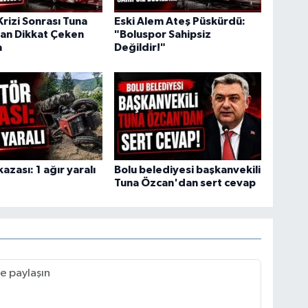
rizi Sonrası Tuna
Eski Alem Ateş Püskürdü:
an Dikkat Çeken
"Boluspor Sahipsiz
a
Değildir!"
azası: 1 ağır yaralı
Bolu belediyesi başkanvekili
Tuna Özcan'dan sert cevap