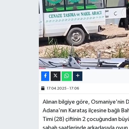
17.04.2025 - 17:06
Alınan bilgiye göre, Osmaniye'nin Dü
Adana'nın Karataş ilçesine bağlı Ba
Timi (28) çiftinin 2 çocuğundan büy
sabah saatlerinde arkadaşıyla oyun 