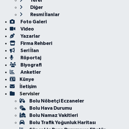
Yerel
Diğer
Resmi İlanlar
Foto Galeri
Video
Yazarlar
Firma Rehberi
Seri İlan
Röportaj
Biyografi
Anketler
Künye
İletişim
Servisler
Bolu Nöbetçi Eczaneler
Bolu Hava Durumu
Bolu Namaz Vakitleri
Bolu Trafik Yoğunluk Haritası