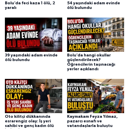
Bolu’da feci kaza 1 ölü, 2
54 yaşındaki adam evinde
yaralı
ölü bulundu
39 yaşındaki adam evinde
Bolu’da hangi okullar
ölü bulundu
güçlendirilecek?
Öğrencilerin taşınacağı
yerler açıklandı
Oto kilitçi dükkanında
Kaymakam Feyza Yılmaz,
esrarengiz olay: İş yeri
pazarcı esnafı ve
sahibi ve genç kadın ölü
vatandaşlarla buluştu