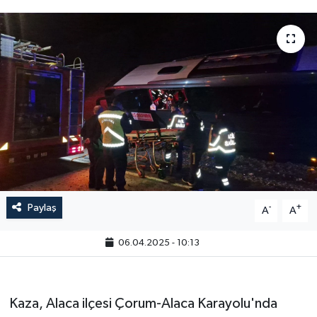
Paylaş
-
+
A
A
06.04.2025 - 10:13
Kaza, Alaca ilçesi Çorum-Alaca Karayolu'nda