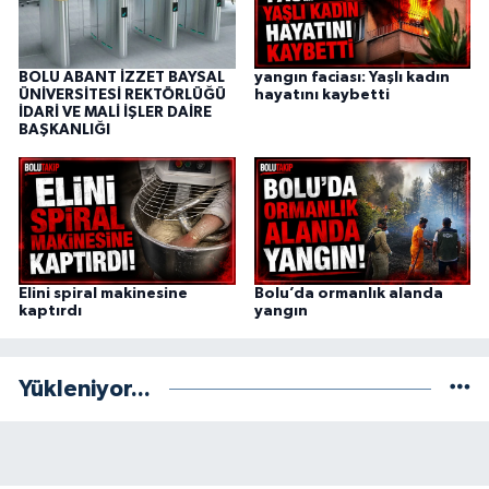
BOLU ABANT İZZET BAYSAL
yangın faciası: Yaşlı kadın
ÜNİVERSİTESİ REKTÖRLÜĞÜ
hayatını kaybetti
İDARİ VE MALİ İŞLER DAİRE
BAŞKANLIĞI
Elini spiral makinesine
Bolu’da ormanlık alanda
kaptırdı
yangın
Yükleniyor...