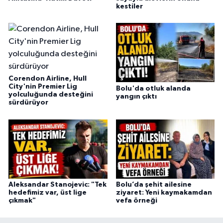
kestiler
Corendon Airline, Hull
City'nin Premier Lig
Bolu'da otluk alanda
yolculuğunda desteğini
yangın çıktı
sürdürüyor
Aleksandar Stanojevic: "Tek
Bolu’da şehit ailesine
hedefimiz var, üst lige
ziyaret: Yeni kaymakamdan
çıkmak"
vefa örneği