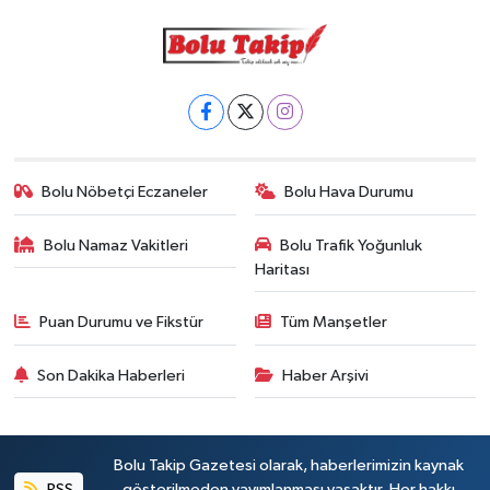
Bolu Nöbetçi Eczaneler
Bolu Hava Durumu
Bolu Namaz Vakitleri
Bolu Trafik Yoğunluk
Haritası
Puan Durumu ve Fikstür
Tüm Manşetler
Son Dakika Haberleri
Haber Arşivi
Bolu Takip Gazetesi olarak, haberlerimizin kaynak
RSS
gösterilmeden yayımlanması yasaktır. Her hakkı