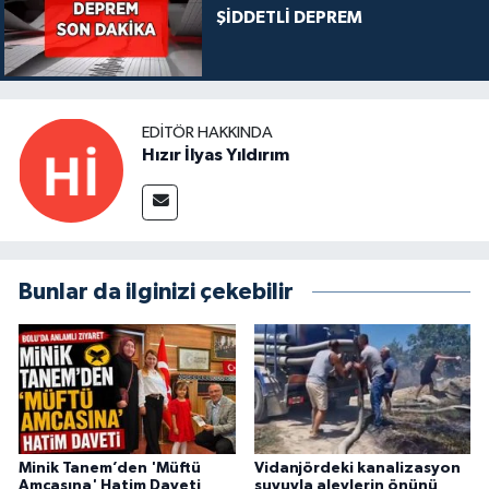
ŞİDDETLİ DEPREM
EDITÖR HAKKINDA
Hızır İlyas Yıldırım
Bunlar da ilginizi çekebilir
Minik Tanem’den 'Müftü
Vidanjördeki kanalizasyon
Amcasına' Hatim Daveti
suyuyla alevlerin önünü