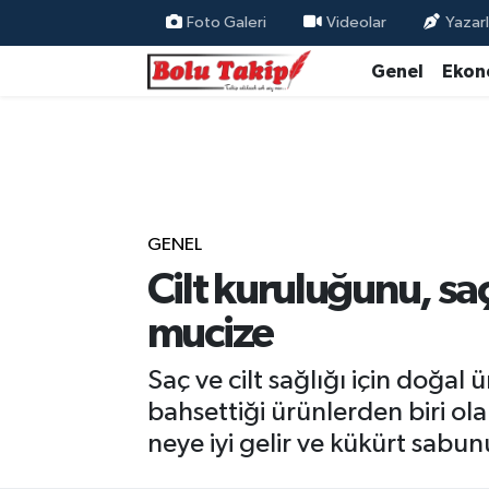
Foto Galeri
Videolar
Yazarl
Genel
Ekon
GENEL
Cilt kuruluğunu, sa
mucize
Saç ve cilt sağlığı için doğa
bahsettiği ürünlerden biri ola
neye iyi gelir ve kükürt sabunu 