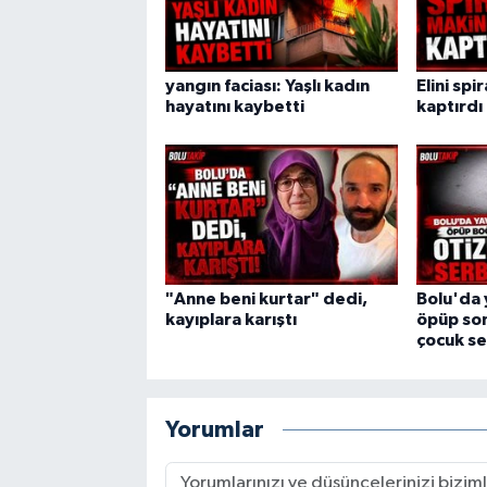
yangın faciası: Yaşlı kadın
Elini spi
hayatını kaybetti
kaptırdı
"Anne beni kurtar" dedi,
Bolu'da 
kayıplara karıştı
öpüp son
çocuk se
Yorumlar