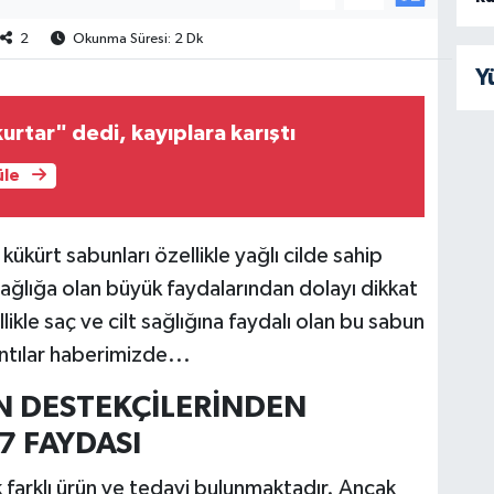
2
Okunma Süresi: 2 Dk
Y
urtar" dedi, kayıplara karıştı
üle
kürt sabunları özellikle yağlı cilde sahip
 sağlığa olan büyük faydalarından dolayı dikkat
likle saç ve cilt sağlığına faydalı olan bu sabun
ntılar haberimizde...
IN DESTEKÇİLERİNDEN
 FAYDASI
k farklı ürün ve tedavi bulunmaktadır. Ancak