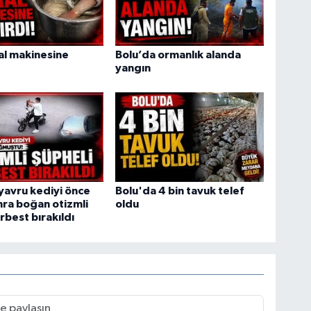
ral makinesine
Bolu’da ormanlık alanda
yangın
yavru kediyi önce
Bolu'da 4 bin tavuk telef
ra boğan otizmli
oldu
rbest bırakıldı