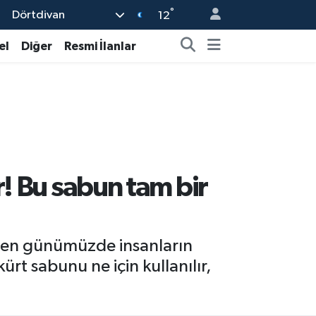
°
Dörtdivan
12
el
Diğer
Resmi İlanlar
r! Bu sabun tam bir
teyen günümüzde insanların
rt sabunu ne için kullanılır,