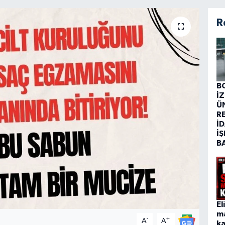
R
B
İ
Ü
R
İD
İŞ
B
El
m
-
+
A
A
ka