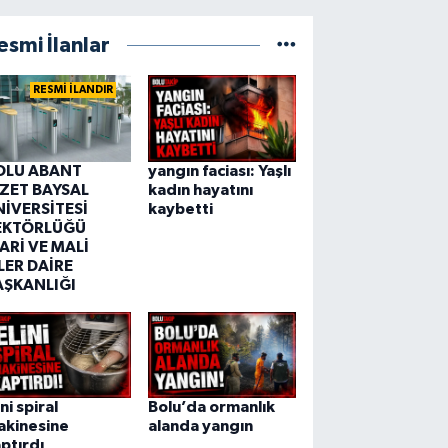
esmi İlanlar
RESMİ İLANDIR
OLU ABANT
yangın faciası: Yaşlı
ZZET BAYSAL
kadın hayatını
NİVERSİTESİ
kaybetti
EKTÖRLÜĞÜ
ARİ VE MALİ
LER DAİRE
AŞKANLIĞI
ini spiral
Bolu’da ormanlık
akinesine
alanda yangın
ptırdı