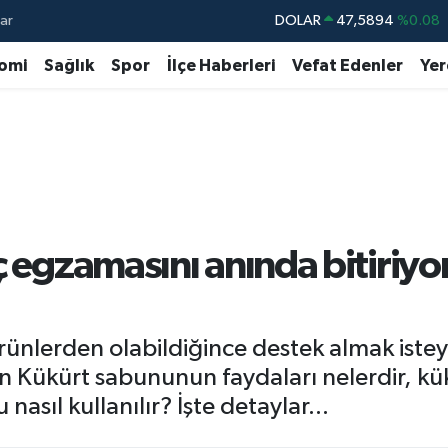
ar
DOLAR
47,5894
%0.08
EURO
55,0398
%-0.02
omi
Sağlık
Spor
İlçe Haberleri
Vefat Edenler
Yer
STERLİN
64,1581
%0.16
GRAM ALTIN
6527.85
%0.54
BİST100
13.703
%11
BITCOIN
64.927,78
%1.32
ç egzamasını anında bitiriyo
l ürünlerden olabildiğince destek almak is
n Kükürt sabununun faydaları nelerdir, kükü
nasıl kullanılır? İşte detaylar...