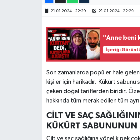
21.01.2024 - 22:29
21.01.2024 - 22:29
"Anne beni k
İçeriği Görünt
Son zamanlarda popüler hale gelen kü
kişiler için harikadır. Kükürt sabunu
çeken doğal tariflerden biridir. Özel
hakkında tüm merak edilen tüm ayrı
CİLT VE SAÇ SAĞLIĞIN
KÜKÜRT SABUNUNUN 7
Cilt ve saç sağlığına yönelik pek ço