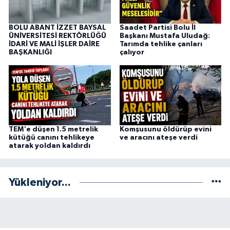
BOLU ABANT İZZET BAYSAL
Saadet Partisi Bolu İl
ÜNİVERSİTESİ REKTÖRLÜĞÜ
Başkanı Mustafa Uludağ:
İDARİ VE MALİ İŞLER DAİRE
Tarımda tehlike çanları
BAŞKANLIĞI
çalıyor
TEM'e düşen 1.5 metrelik
Komşusunu öldürüp evini
kütüğü canını tehlikeye
ve aracını ateşe verdi
atarak yoldan kaldırdı
Yükleniyor...