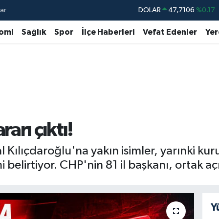
ar
DOLAR
47,7106
%0.17
EURO
55,1652
%0.27
omi
Sağlık
Spor
İlçe Haberleri
Vefat Edenler
Yer
STERLİN
64,4046
%0.35
GRAM ALTIN
6648.99
%2.59
BİST100
13.773
%-19
BITCOIN
65.130,04
%1.2
arı çıktı!
Kılıçdaroğlu'na yakın isimler, yarınki ku
i belirtiyor. CHP'nin 81 il başkanı, ortak a
Y