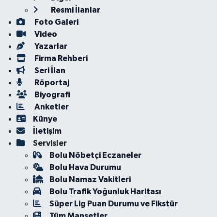
Resmi İlanlar
Foto Galeri
Video
Yazarlar
Firma Rehberi
Seri İlan
Röportaj
Biyografi
Anketler
Künye
İletişim
Servisler
Bolu Nöbetçi Eczaneler
Bolu Hava Durumu
Bolu Namaz Vakitleri
Bolu Trafik Yoğunluk Haritası
Süper Lig Puan Durumu ve Fikstür
Tüm Manşetler