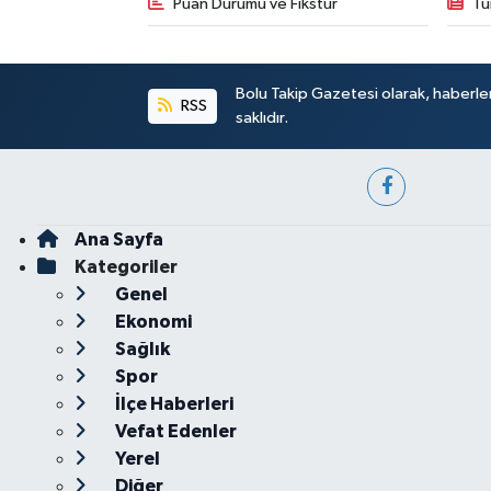
Puan Durumu ve Fikstür
Tü
Bolu Takip Gazetesi olarak, haberle
RSS
saklıdır.
Ana Sayfa
Kategoriler
Genel
Ekonomi
Sağlık
Spor
İlçe Haberleri
Vefat Edenler
Yerel
Diğer