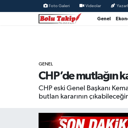
Foto Galeri
Videolar
Yazarl
Genel
Ekon
GENEL
CHP’de mutlağın kar
CHP eski Genel Başkanı Kemal 
butlan kararının çıkabileceğin