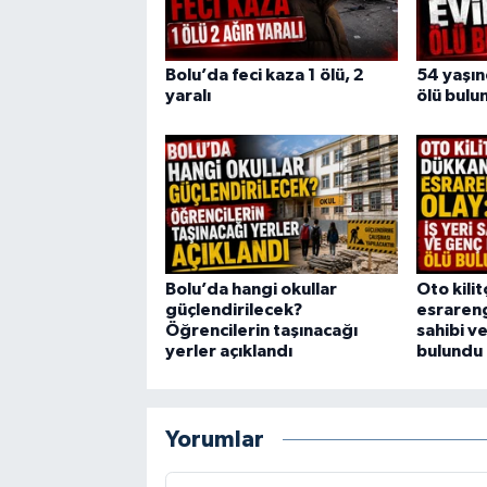
Bolu’da feci kaza 1 ölü, 2
54 yaşı
yaralı
ölü bulu
Bolu’da hangi okullar
Oto kili
güçlendirilecek?
esrarengi
Öğrencilerin taşınacağı
sahibi v
yerler açıklandı
bulundu
Yorumlar