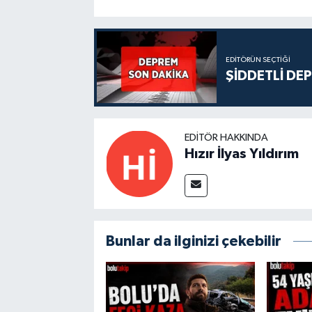
EDITÖRÜN SEÇTIĞI
ŞİDDETLİ DE
EDITÖR HAKKINDA
Hızır İlyas Yıldırım
Bunlar da ilginizi çekebilir