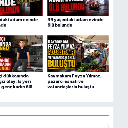
ndaki adam evinde
39 yaşındaki adam evinde
ndu
ölü bulundu
tçi dükkanında
Kaymakam Feyza Yılmaz,
z olay: İş yeri
pazarcı esnafı ve
e genç kadın ölü
vatandaşlarla buluştu