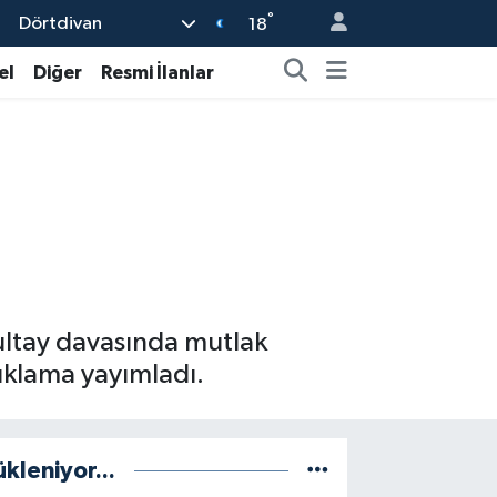
°
Dörtdivan
18
el
Diğer
Resmi İlanlar
rultay davasında mutlak
çıklama yayımladı.
ükleniyor...