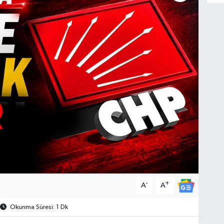
-
+
A
A
Okunma Süresi: 1 Dk