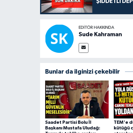
ŞİDDETLİ DE
EDITÖR HAKKINDA
Sude Kahraman
Bunlar da ilginizi çekebilir
Saadet Partisi Bolu İl
TEM'e dü
Başkanı Mustafa Uludağ:
kütüğü c