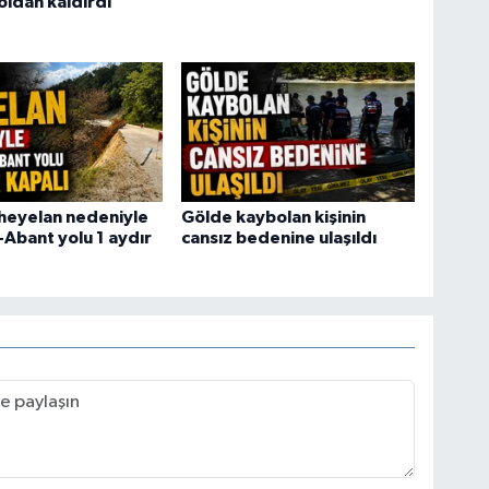
oldan kaldırdı
heyelan nedeniyle
Gölde kaybolan kişinin
-Abant yolu 1 aydır
cansız bedenine ulaşıldı