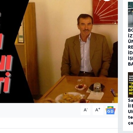
B
İ
Ü
R
İD
İŞ
B
Sa
İl
-
+
A
A
U
te
ça