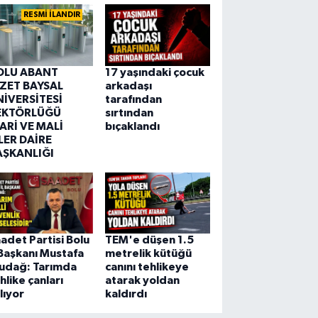
RESMİ İLANDIR
OLU ABANT
17 yaşındaki çocuk
ZZET BAYSAL
arkadaşı
NİVERSİTESİ
tarafından
EKTÖRLÜĞÜ
sırtından
ARİ VE MALİ
bıçaklandı
LER DAİRE
AŞKANLIĞI
adet Partisi Bolu
TEM'e düşen 1.5
 Başkanı Mustafa
metrelik kütüğü
ludağ: Tarımda
canını tehlikeye
hlike çanları
atarak yoldan
lıyor
kaldırdı