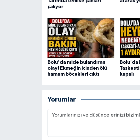
Tarımda tehlike çanları
atarak y
çalıyor
Bolu'da mide bulandıran
Bolu'da 
olay! Ekmeğin içinden ölü
Taşkesti
hamam böcekleri çıktı
kapalı
Yorumlar