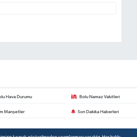
olu Hava Durumu
Bolu Namaz Vakitleri
m Manşetler
Son Dakika Haberleri
rimizin kaynak gösterilmeden yayımlanması yasaktır. Her hakkı