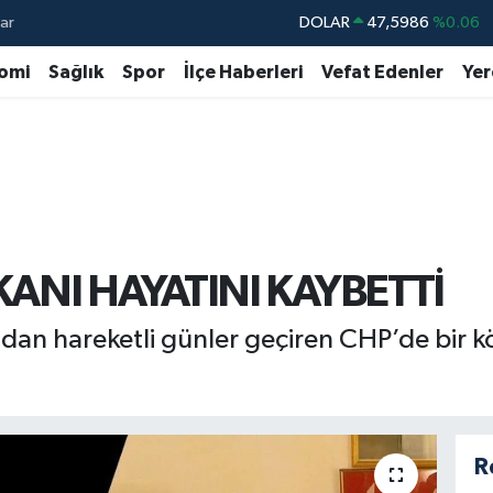
ar
DOLAR
47,5986
%0.06
EURO
55,0700
%0.1
omi
Sağlık
Spor
İlçe Haberleri
Vefat Edenler
Yer
STERLİN
64,2438
%0.21
GRAM ALTIN
6513.94
%0.32
BİST100
13.768
%48
BITCOIN
64.602,05
%0.69
KANI HAYATINI KAYBETTİ
ndan hareketli günler geçiren CHP’de bir 
R