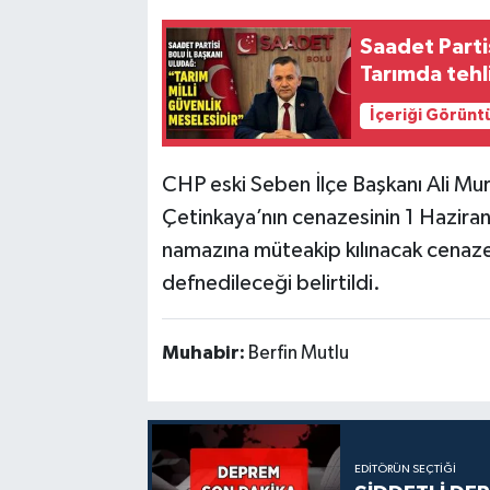
Saadet Parti
Tarımda tehli
İçeriği Görünt
CHP eski Seben İlçe Başkanı Ali Mur
Çetinkaya’nın cenazesinin 1 Hazir
namazına müteakip kılınacak cenaze
defnedileceği belirtildi.
Muhabir:
Berfin Mutlu
EDITÖRÜN SEÇTIĞI