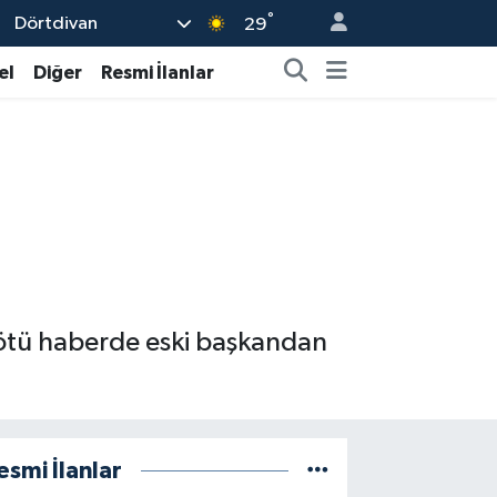
°
Dörtdivan
29
el
Diğer
Resmi İlanlar
kötü haberde eski başkandan
esmi İlanlar