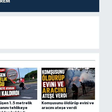
PREM
şen 1.5 metrelik
Komşusunu öldürüp evini ve
anını tehlikeye
aracını ateşe verdi