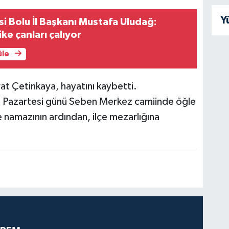
Y
si Bolu İl Başkanı Mustafa Uludağ:
ke çanları çalıyor
üle
at Çetinkaya, hayatını kaybetti.
an Pazartesi günü Seben Merkez camiinde öğle
 namazının ardından, ilçe mezarlığına