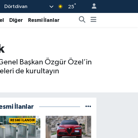
°
Dörtdivan
25
el
Diğer
Resmi İlanlar
k
 Genel Başkan Özgür Özel’in
leri de kurultayın
esmi İlanlar
RESMİ İLANDIR