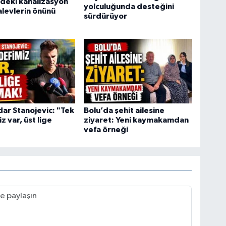
deki kanalizasyon
yolculuğunda desteğini
alevlerin önünü
sürdürüyor
ar Stanojevic: "Tek
Bolu’da şehit ailesine
z var, üst lige
ziyaret: Yeni kaymakamdan
vefa örneği