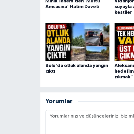
Minik Tanem’den 'Müftü
Vidanjör
Amcasına' Hatim Daveti
suyuyla 
kestiler
Bolu'da otluk alanda yangın
Aleksand
çıktı
hedefimi
çıkmak"
Yorumlar