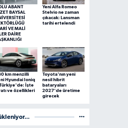
OLU ABANT
Yeni Alfa Romeo
ZZET BAYSAL
Stelvio ne zaman
NİVERSİTESİ
çıkacak: Lansman
EKTÖRLÜĞÜ
tarihi ertelendi
ARİ VE MALİ
LER DAİRE
AŞKANLIĞI
0 km menzilli
Toyota'nın yeni
ni Hyundai Ioniq
nesil hibrit
Türkiye'de: İşte
bataryaları
yatı ve özellikleri
2027'de üretime
girecek
ükleniyor...