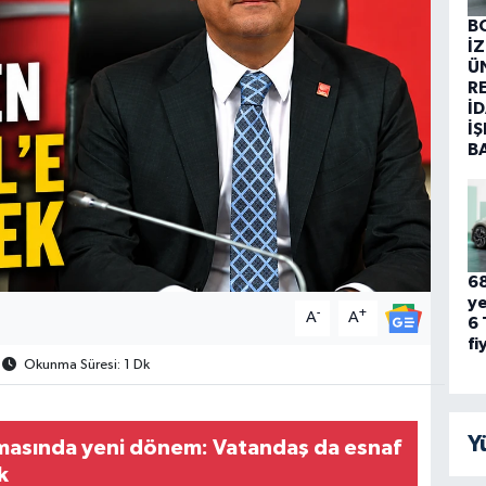
B
İ
Ü
R
İD
İŞ
B
68
ye
-
+
A
A
6 
fi
Okunma Süresi: 1 Dk
Y
asında yeni dönem: Vatandaş da esnaf
k