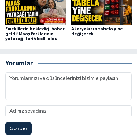
Emeklilerin beklediği haber
Akaryakıtta tabela yine
geldi! Maaş farklarının
değişecek
yatacağı tarih belli oldu
Yorumlar
Gönder