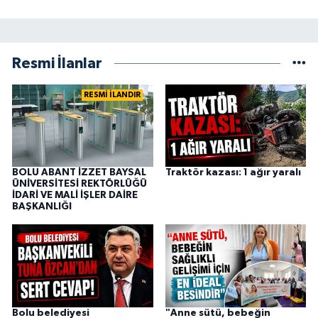
Resmi İlanlar
RESMİ İLANDIR
BOLU ABANT İZZET BAYSAL
Traktör kazası: 1 ağır yaralı
ÜNİVERSİTESİ REKTÖRLÜĞÜ
İDARİ VE MALİ İŞLER DAİRE
BAŞKANLIĞI
Bolu belediyesi
"Anne sütü, bebeğin