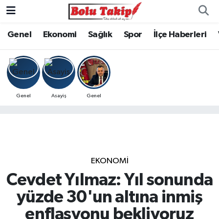
Genel
Ekonomi
Sağlık
Spor
İlçe Haberleri
Genel
Asayiş
Genel
EKONOMİ
Cevdet Yılmaz: Yıl sonunda
yüzde 30'un altına inmiş
enflasyonu bekliyoruz