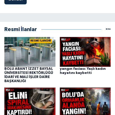
Resmi İlanlar
RESMİ İLANDIR
BOLU ABANT İZZET BAYSAL
yangın faciası: Yaşlı kadın
ÜNİVERSİTESİ REKTÖRLÜĞÜ
hayatını kaybetti
İDARİ VE MALİ İŞLER DAİRE
BAŞKANLIĞI