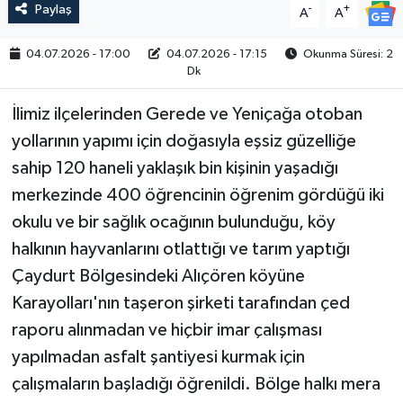
Paylaş
-
+
A
A
04.07.2026 - 17:00
04.07.2026 - 17:15
Okunma Süresi: 2
Dk
İlimiz ilçelerinden Gerede ve Yeniçağa otoban
yollarının yapımı için doğasıyla eşsiz güzelliğe
sahip 120 haneli yaklaşık bin kişinin yaşadığı
merkezinde 400 öğrencinin öğrenim gördüğü iki
okulu ve bir sağlık ocağının bulunduğu, köy
halkının hayvanlarını otlattığı ve tarım yaptığı
Çaydurt Bölgesindeki Alıçören köyüne
Karayolları'nın taşeron şirketi tarafından çed
raporu alınmadan ve hiçbir imar çalışması
yapılmadan asfalt şantiyesi kurmak için
çalışmaların başladığı öğrenildi. Bölge halkı mera