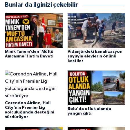
Bunlar da ilginizi çekebilir
Minik Tanem’den 'Müftü
Vidanjördeki kanalizasyon
Amcasına' Hatim Daveti
suyuyla alevlerin önünü
kestiler
Corendon Airline, Hull
City'nin Premier Lig
Bolu'da otluk alanda
yolculuğunda desteğini
yangın çıktı
sürdürüyor