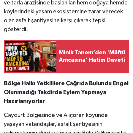
ve tarla arazisinde başlanılan hem doğaya hemde
köylerindeki yaşam ekosistemine zarar verecek
olan asfalt şantiyesine karşı çıkarak tepki
gösterdi.
Minik Tanem’den 'Müftü
Amcasına' Hatim Daveti
Bölge Halkı Yetkililere Çağrıda Bulundu Engel
Olunmadığı Takdirde Eylem Yapmaya
Hazırlanıyorlar
Çaydurt Bölgesinde ve Alıçören köyünde
yaşayan vatandaşlar, asfalt şantiyesinin
çalışmalarının durdurulması için Bolu Valiliği başta