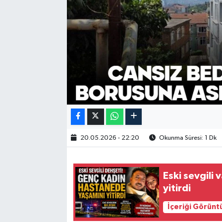
20.05.2026 - 22:20
Okunma Süresi: 1 Dk
Eski sevgili
yitirdi
İçeriği Görünt