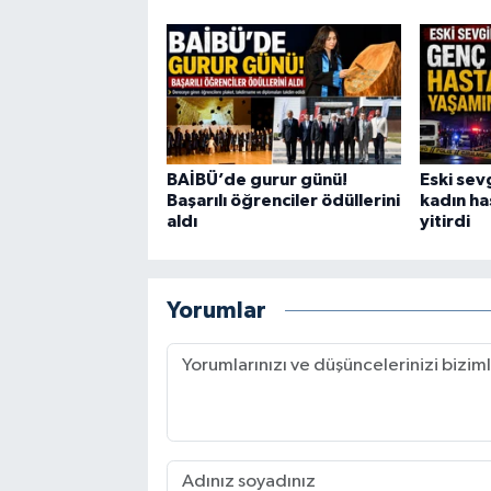
BAİBÜ’de gurur günü!
Eski sev
Başarılı öğrenciler ödüllerini
kadın h
aldı
yitirdi
Yorumlar