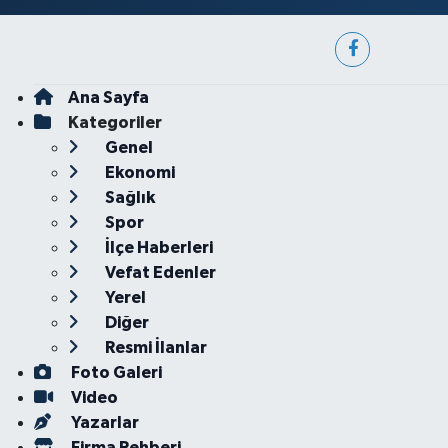
Ana Sayfa
Kategoriler
Genel
Ekonomi
Sağlık
Spor
İlçe Haberleri
Vefat Edenler
Yerel
Diğer
Resmi İlanlar
Foto Galeri
Video
Yazarlar
Firma Rehberi