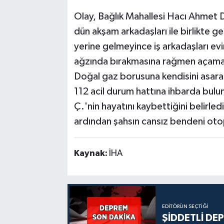
Olay, Bağlık Mahallesi Hacı Ahmet 
dün akşam arkadaşları ile birlikte g
yerine gelmeyince iş arkadaşları evin
ağzında bırakmasına rağmen açamadıkl
Doğal gaz borusuna kendisini asara
112 acil durum hattına ihbarda bulun
Ç.'nin hayatını kaybettiğini belirled
ardından şahsın cansız bendeni otops
Kaynak:
İHA
EDITÖRÜN SEÇTIĞI
ŞİDDETLİ DE