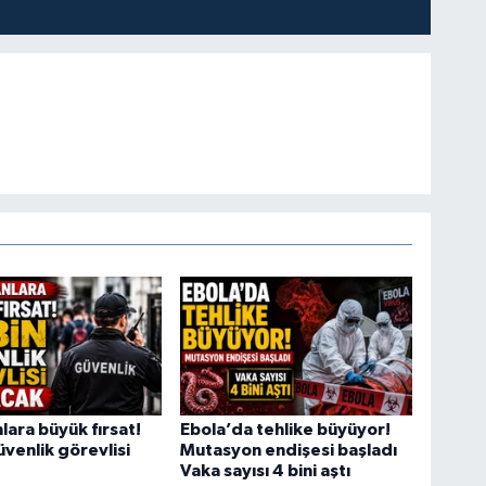
lara büyük fırsat!
Ebola’da tehlike büyüyor!
üvenlik görevlisi
Mutasyon endişesi başladı
Vaka sayısı 4 bini aştı