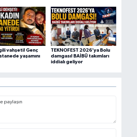
gili vahşeti! Genç
TEKNOFEST 2026’ya Bolu
astanede yaşamını
damgası! BAİBÜ takımları
iddialı geliyor