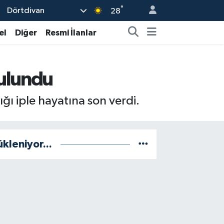
°
Dörtdivan
28
el
Diğer
Resmi İlanlar
bulundu
ğı iple hayatına son verdi.
ükleniyor...