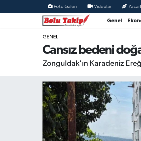
Foto Galeri
Videolar
Yazarl
Genel
Ekon
GENEL
Cansız bedeni doğa
Zonguldak'ın Karadeniz Ereğli 