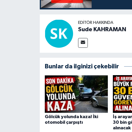
EDITÖR HAKKINDA
Sude KAHRAMAN
Bunlar da ilginizi çekebilir
Gölcük yolunda kaza! İki
İş arayan
otomobil çarpıştı
30 bin g
alınacak