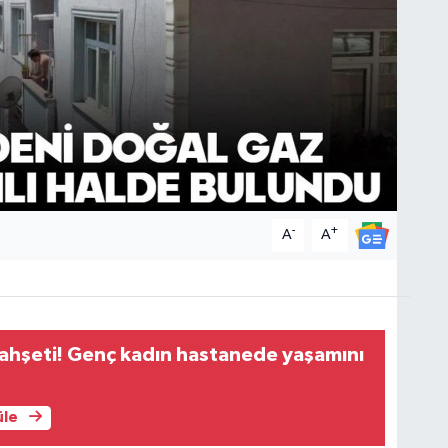
-
+
A
A
 vahşeti! Genç kadın hastanede yaşamını
üle