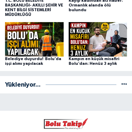
T.C. BOLU BELEDİYE
Kayıp kadından acı haber:
BAŞKANLIĞI- AKILLI ŞEHİR VE
Ormanlık alanda ölü
KENT BİLGİ SİSTEMLERİ
bulundu
MÜDÜRLÜĞÜ
Belediye duyurdu! Bolu’da
Kampın en küçük misafiri
işçi alımı yapılacak
Bolu’dan: Henüz 3 aylık
Yükleniyor...