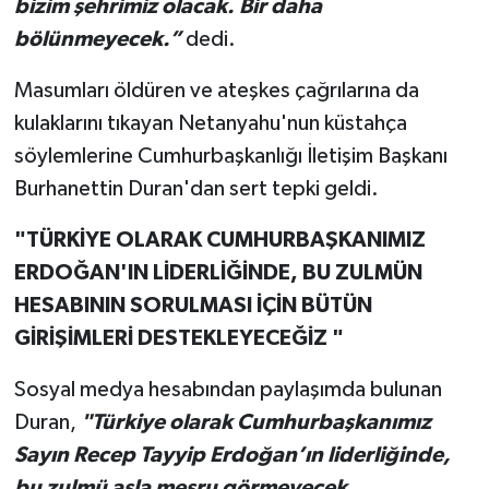
bizim şehrimiz olacak. Bir daha
bölünmeyecek.”
dedi.
Masumları öldüren ve ateşkes çağrılarına da
kulaklarını tıkayan Netanyahu'nun küstahça
söylemlerine Cumhurbaşkanlığı İletişim Başkanı
Burhanettin Duran'dan sert tepki geldi.
"TÜRKİYE OLARAK CUMHURBAŞKANIMIZ
ERDOĞAN'IN LİDERLİĞİNDE, BU ZULMÜN
HESABININ SORULMASI İÇİN BÜTÜN
GİRİŞİMLERİ DESTEKLEYECEĞİZ "
Sosyal medya hesabından paylaşımda bulunan
Duran,
"Türkiye olarak Cumhurbaşkanımız
Sayın Recep Tayyip Erdoğan’ın liderliğinde,
bu zulmü asla meşru görmeyecek,