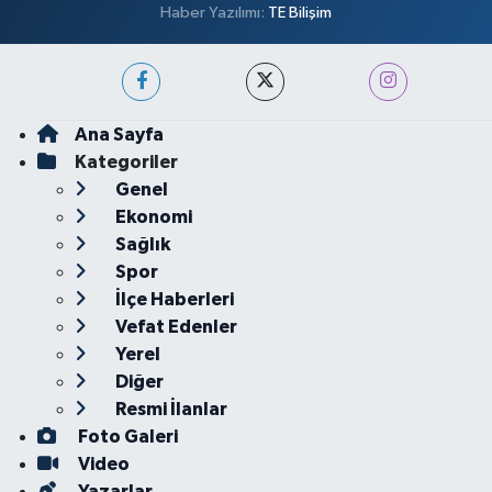
Haber Yazılımı:
TE Bilişim
Ana Sayfa
Kategoriler
Genel
Ekonomi
Sağlık
Spor
İlçe Haberleri
Vefat Edenler
Yerel
Diğer
Resmi İlanlar
Foto Galeri
Video
Yazarlar