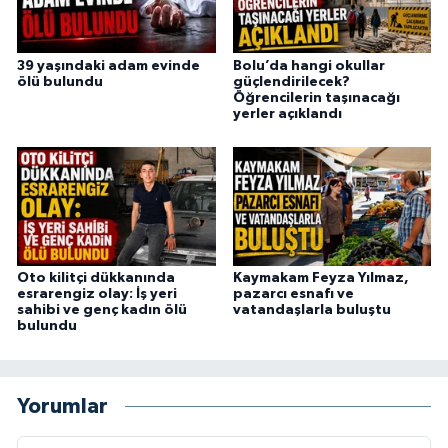
39 yaşındaki adam evinde
Bolu’da hangi okullar
ölü bulundu
güçlendirilecek?
Öğrencilerin taşınacağı
yerler açıklandı
Oto kilitçi dükkanında
Kaymakam Feyza Yılmaz,
esrarengiz olay: İş yeri
pazarcı esnafı ve
sahibi ve genç kadın ölü
vatandaşlarla buluştu
bulundu
Yorumlar