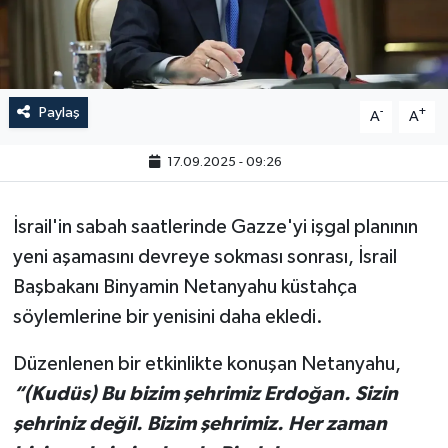
Paylaş
-
+
A
A
17.09.2025 - 09:26
İsrail'in sabah saatlerinde Gazze'yi işgal planının
yeni aşamasını devreye sokması sonrası, İsrail
Başbakanı Binyamin Netanyahu küstahça
söylemlerine bir yenisini daha ekledi.
Düzenlenen bir etkinlikte konuşan Netanyahu,
“(Kudüs) Bu bizim şehrimiz Erdoğan. Sizin
şehriniz değil. Bizim şehrimiz. Her zaman