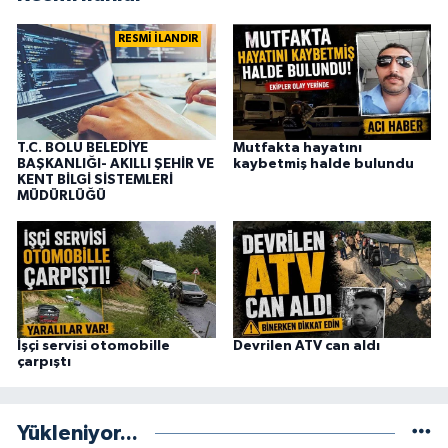
RESMİ İLANDIR
T.C. BOLU BELEDİYE
Mutfakta hayatını
BAŞKANLIĞI- AKILLI ŞEHİR VE
kaybetmiş halde bulundu
KENT BİLGİ SİSTEMLERİ
MÜDÜRLÜĞÜ
İşçi servisi otomobille
Devrilen ATV can aldı
çarpıştı
Yükleniyor...