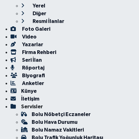
Yerel
Diğer
Resmi İlanlar
Foto Galeri
Video
Yazarlar
Firma Rehberi
Seri İlan
Röportaj
Biyografi
Anketler
Künye
İletişim
Servisler
Bolu Nöbetçi Eczaneler
Bolu Hava Durumu
Bolu Namaz Vakitleri
Bolu Trafik Yoğunluk Haritası