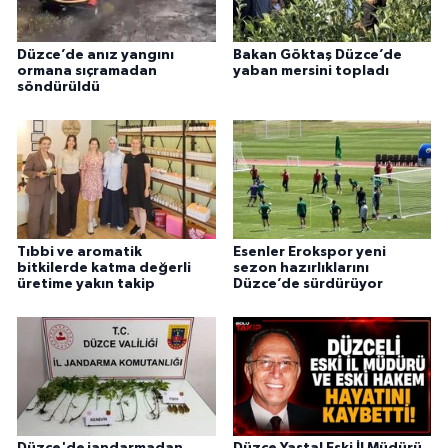
Düzce’de anız yangını
Bakan Göktaş Düzce’de
ormana sıçramadan
yaban mersini topladı
söndürüldü
Tıbbi ve aromatik
Esenler Erokspor yeni
bitkilerde katma değerli
sezon hazırlıklarını
üretime yakın takip
Düzce’de sürdürüyor