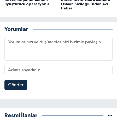
Düzce'de jandarmadan
Düzce Yasta! Eski İl Müdürü
uyuşturucu operasyonu
Osman Siviloğlu'ndan Acı
Haber
Yorumlar
Gönder
Resmi İlanlar