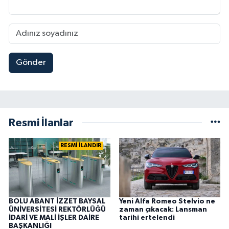
Gönder
Resmi İlanlar
RESMİ İLANDIR
BOLU ABANT İZZET BAYSAL
Yeni Alfa Romeo Stelvio ne
ÜNİVERSİTESİ REKTÖRLÜĞÜ
zaman çıkacak: Lansman
İDARİ VE MALİ İŞLER DAİRE
tarihi ertelendi
BAŞKANLIĞI