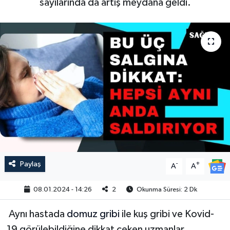
sayılarında da artış meydana geldi.
Paylaş
-
+
A
A
08.01.2024 - 14:26
2
Okunma Süresi: 2 Dk
Aynı hastada
domuz gribi
ile kuş gribi ve Kovid-
19 görülebildiğine dikkat çeken uzmanlar,