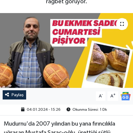
rağbet görüyor.
Paylaş
-
+
A
A
04.01.2024 - 15:26
Okunma Süresi: 1 Dk
Mudurnu'da 2007 yılından bu yana fırıncılıkla
uğraşan Mustafa Saraç-oğlu, ürettiği sütlü