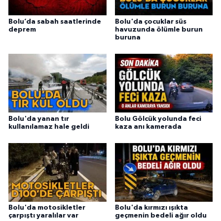
Bolu’da sabah saatlerinde
Bolu'da çocuklar süs
deprem
havuzunda ölümle burun
buruna
Bolu'da yanan tır
Bolu Gölcük yolunda feci
kullanılamaz hale geldi
kaza anı kamerada
Bolu'da motosikletler
Bolu'da kırmızı ışıkta
çarpıştı yaralılar var
geçmenin bedeli ağır oldu