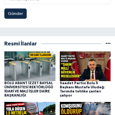
Gönder
Resmi İlanlar
RESMİ İLANDIR
BOLU ABANT İZZET BAYSAL
Saadet Partisi Bolu İl
ÜNİVERSİTESİ REKTÖRLÜĞÜ
Başkanı Mustafa Uludağ:
İDARİ VE MALİ İŞLER DAİRE
Tarımda tehlike çanları
BAŞKANLIĞI
çalıyor