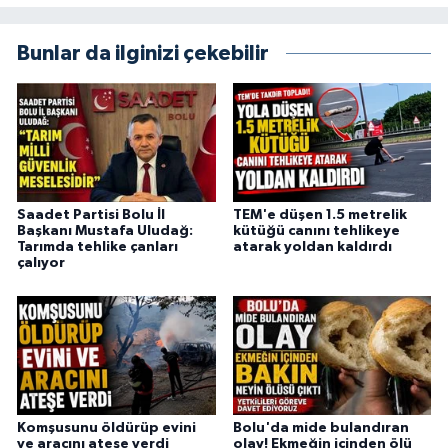
Bunlar da ilginizi çekebilir
Saadet Partisi Bolu İl
TEM'e düşen 1.5 metrelik
Başkanı Mustafa Uludağ:
kütüğü canını tehlikeye
Tarımda tehlike çanları
atarak yoldan kaldırdı
çalıyor
Komşusunu öldürüp evini
Bolu'da mide bulandıran
ve aracını ateşe verdi
olay! Ekmeğin içinden ölü