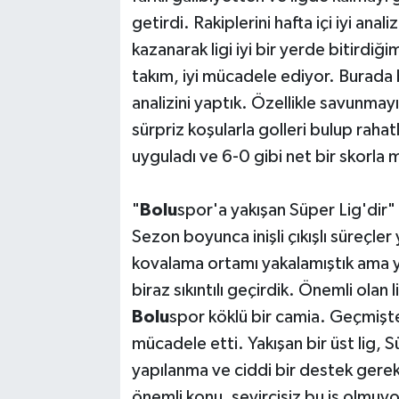
getirdi. Rakiplerini hafta içi iyi anal
kazanarak ligi iyi bir yerde bitird
takım, iyi mücadele ediyor. Burada 
analizini yaptık. Özellikle savunmayı
sürpriz koşularla golleri bulup rah
uyguladı ve 6-0 gibi net bir skorla 
"
Bolu
spor'a yakışan Süper Lig'dir"
Sezon boyunca inişli çıkışlı süreçle
kovalama ortamı yakalamıştık ama y
biraz sıkıntılı geçirdik. Önemli ola
Bolu
spor köklü bir camia. Geçmişte
mücadele etti. Yakışan bir üst lig, S
yapılanma ve ciddi bir destek gereki
önemli konu, seyircisiz bu iş olmuyor