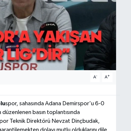
-
+
A
A
lu
spor, sahasında Adana Demirspor'u 6-0
n düzenlenen basın toplantısında
por Teknik Direktörü Nevzat Dinçbudak,
 garantilemekten dolayı mutlu olduklarını dile