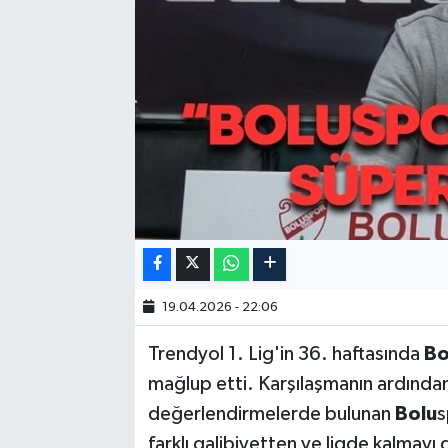
19.04.2026 - 22:06
Trendyol 1. Lig'in 36. haftasında
Bo
mağlup etti. Karşılaşmanın ardında
değerlendirmelerde bulunan
Bolu
s
farklı galibiyetten ve ligde kalmayı