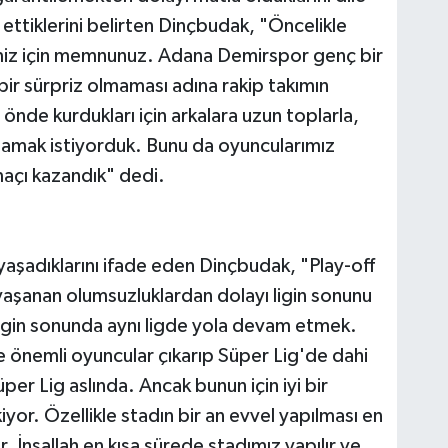
iz ettiklerini belirten Dinçbudak, "Öncelikle
iğimiz için memnunuz. Adana Demirspor genç bir
bir sürpriz olmaması adına rakip takımın
 önde kurdukları için arkalara uzun toplarla,
atlamak istiyorduk. Bunu da oyuncularımız
maçı kazandık" dedi.
r yaşadıklarını ifade eden Dinçbudak, "Play-off
aşanan olumsuzluklardan dolayı ligin sonunu
n ligin sonunda aynı ligde yola devam etmek.
 önemli oyuncular çıkarıp Süper Lig'de dahi
üper Lig aslında. Ancak bunun için iyi bir
yor. Özellikle stadın bir an evvel yapılması en
. İnşallah en kısa sürede stadımız yapılır ve