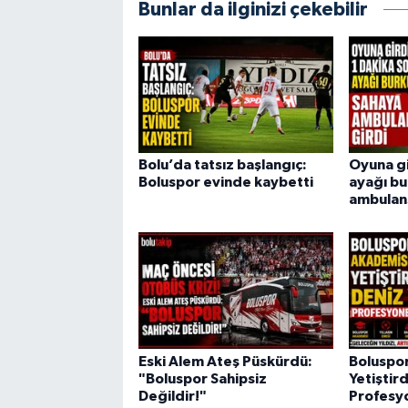
Bunlar da ilginizi çekebilir
Bolu’da tatsız başlangıç:
Oyuna gi
Boluspor evinde kaybetti
ayağı bu
ambulans
Eski Alem Ateş Püskürdü:
Boluspo
"Boluspor Sahipsiz
Yetiştird
Değildir!"
Profesy