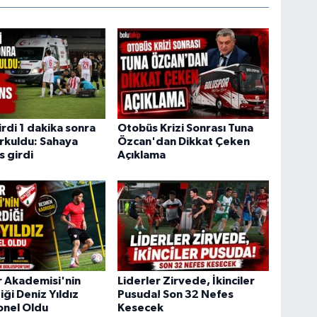
rdi 1 dakika sonra
Otobüs Krizi Sonrası Tuna
rkuldu: Sahaya
Özcan'dan Dikkat Çeken
 girdi
Açıklama
r Akademisi'nin
Liderler Zirvede, İkinciler
iği Deniz Yıldız
Pusuda! Son 32 Nefes
onel Oldu
Kesecek