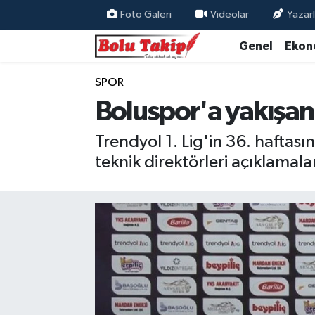
Foto Galeri
Videolar
Yazarl
Genel
Ekon
SPOR
Boluspor'a yakışan 
Trendyol 1. Lig'in 36. hafta
teknik direktörleri açıklamal