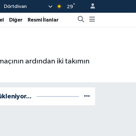
°
Dörtdivan
29
el
Diğer
Resmi İlanlar
maçının ardından iki takımın
ükleniyor...