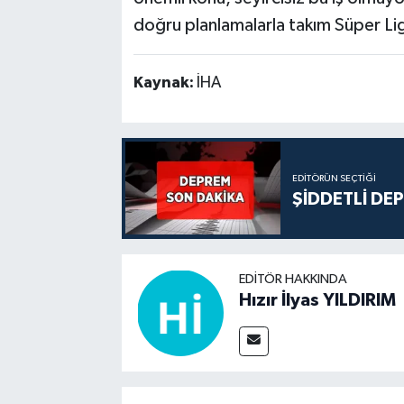
doğru planlamalarla takım Süper Lig'e
Kaynak:
İHA
EDITÖRÜN SEÇTIĞI
ŞİDDETLİ DE
EDITÖR HAKKINDA
Hızır İlyas YILDIRIM