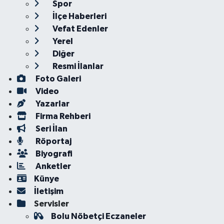
Spor
İlçe Haberleri
Vefat Edenler
Yerel
Diğer
Resmi İlanlar
Foto Galeri
Video
Yazarlar
Firma Rehberi
Seri İlan
Röportaj
Biyografi
Anketler
Künye
İletişim
Servisler
Bolu Nöbetçi Eczaneler