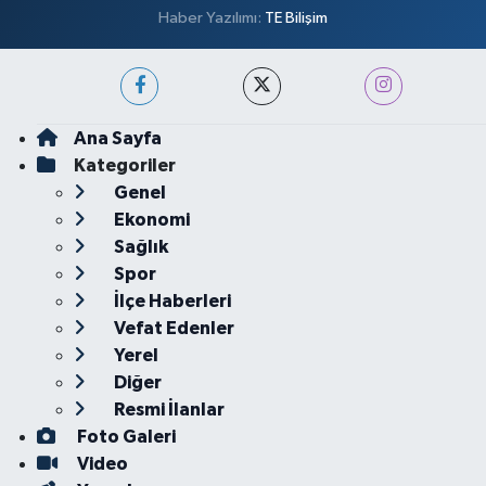
Haber Yazılımı:
TE Bilişim
Ana Sayfa
Kategoriler
Genel
Ekonomi
Sağlık
Spor
İlçe Haberleri
Vefat Edenler
Yerel
Diğer
Resmi İlanlar
Foto Galeri
Video