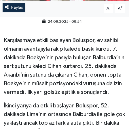
Paylaş
-
+
A
A
24.09.2025 - 09:54
Karşılaşmaya etkili başlayan Boluspor, ev sahibi
olmanın avantajıyla rakip kalede baskı kurdu. 7.
dakikada Boakye’nin pasıyla buluşan Balburdia’nın
sert şutunu kaleci Cihan kurtardı. 25. dakikada
Akanbi’nin şutunu da çıkaran Cihan, dönen topta
Boakye’nin müsait pozisyondaki vuruşuna da izin
vermedi. İlk yarı golsüz eşitlikle sonuçlandı.
İkinci yarıya da etkili başlayan Boluspor, 52.
dakikada Lima’nın ortasında Balburdia ile gole çok
yaklaştı ancak top az farkla auta çıktı. Bir dakika