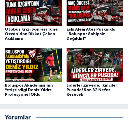
Otobüs Krizi Sonrası Tuna
Eski Alem Ateş Püskürdü:
Özcan'dan Dikkat Çeken
"Boluspor Sahipsiz
Açıklama
Değildir!"
Boluspor Akademisi'nin
Liderler Zirvede, İkinciler
Yetiştirdiği Deniz Yıldız
Pusuda! Son 32 Nefes
Profesyonel Oldu
Kesecek
Yorumlar