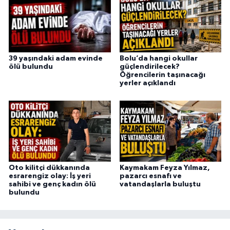
39 yaşındaki adam evinde
Bolu’da hangi okullar
ölü bulundu
güçlendirilecek?
Öğrencilerin taşınacağı
yerler açıklandı
Oto kilitçi dükkanında
Kaymakam Feyza Yılmaz,
esrarengiz olay: İş yeri
pazarcı esnafı ve
sahibi ve genç kadın ölü
vatandaşlarla buluştu
bulundu