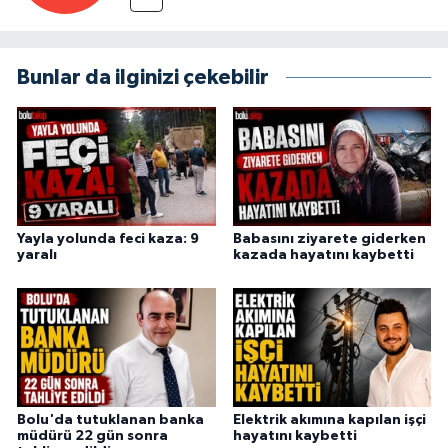
Bunlar da ilginizi çekebilir
Yayla yolunda feci kaza: 9
Babasını ziyarete giderken
yaralı
kazada hayatını kaybetti
Bolu'da tutuklanan banka
Elektrik akımına kapılan işçi
müdürü 22 gün sonra
hayatını kaybetti