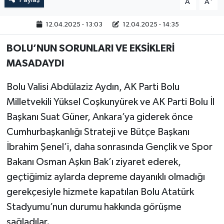
A
A
12.04.2025 - 13:03
12.04.2025 - 14:35
BOLU’NUN SORUNLARI VE EKSİKLERİ
MASADAYDI
Bolu Valisi Abdülaziz Aydın, AK Parti Bolu
Milletvekili Yüksel Coşkunyürek ve AK Parti Bolu İl
Başkanı Suat Güner, Ankara’ya giderek önce
Cumhurbaşkanlığı Strateji ve Bütçe Başkanı
İbrahim Şenel’i, daha sonrasında Gençlik ve Spor
Bakanı Osman Aşkın Bak’ı ziyaret ederek,
geçtiğimiz aylarda depreme dayanıklı olmadığı
gerekçesiyle hizmete kapatılan Bolu Atatürk
Stadyumu’nun durumu hakkında görüşme
sağladılar.