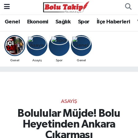
Genel
Ekonomi
Sağlık
Spor
İlçe Haberleri
Genel
Asayiş
Spor
Genel
ASAYIŞ
Bolulular Müjde! Bolu
Heyetinden Ankara
Çıkarması