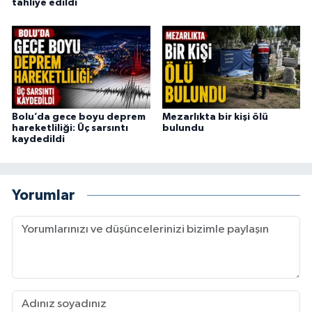
tahliye edildi
Bolu’da gece boyu deprem
Mezarlıkta bir kişi ölü
hareketliliği: Üç sarsıntı
bulundu
kaydedildi
Yorumlar