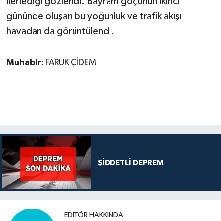
ilerlediği gözlendi. Bayram göçünün ikinci
gününde oluşan bu yoğunluk ve trafik akışı
havadan da görüntülendi.
Muhabir:
FARUK ÇİDEM
ŞİDDETLİ DEPREM
EDITÖR HAKKINDA