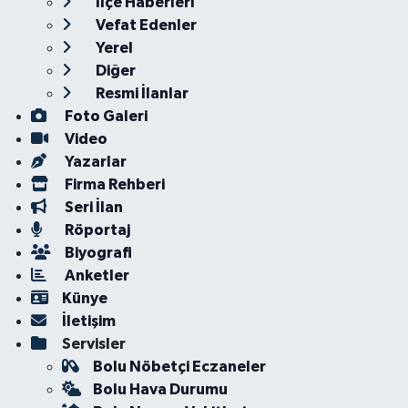
İlçe Haberleri
Vefat Edenler
Yerel
Diğer
Resmi İlanlar
Foto Galeri
Video
Yazarlar
Firma Rehberi
Seri İlan
Röportaj
Biyografi
Anketler
Künye
İletişim
Servisler
Bolu Nöbetçi Eczaneler
Bolu Hava Durumu