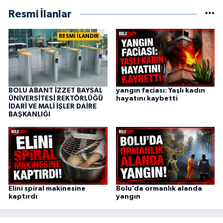
Resmi İlanlar
RESMİ İLANDIR
BOLU ABANT İZZET BAYSAL
yangın faciası: Yaşlı kadın
ÜNİVERSİTESİ REKTÖRLÜĞÜ
hayatını kaybetti
İDARİ VE MALİ İŞLER DAİRE
BAŞKANLIĞI
Elini spiral makinesine
Bolu’da ormanlık alanda
kaptırdı
yangın