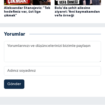
Aleksandar Stanojevic: "Tek
Bolu’da şehit ailesine
hedefimiz var, üst lige
ziyaret: Yeni kaymakamdan
çıkmak"
vefa örneği
Yorumlar
Gönder