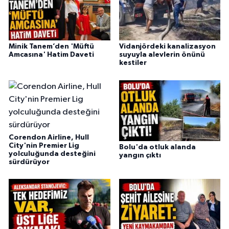
Minik Tanem’den 'Müftü
Vidanjördeki kanalizasyon
Amcasına' Hatim Daveti
suyuyla alevlerin önünü
kestiler
Corendon Airline, Hull
City'nin Premier Lig
Bolu'da otluk alanda
yolculuğunda desteğini
yangın çıktı
sürdürüyor