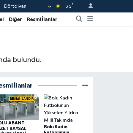
°
Dörtdivan
25
el
Diğer
Resmi İlanlar
ında bulundu.
esmi İlanlar
RESMİ İLANDIR
OLU ABANT
Bolu Kadın
ZZET BAYSAL
Futbolunun