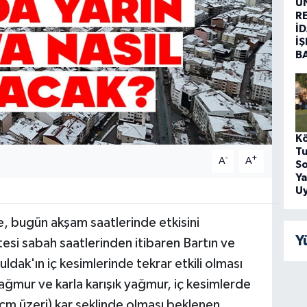
Ü
R
İD
İŞ
B
Kö
Tu
-
+
A
A
S
Y
U
, bugün akşam saatlerinde etkisini
Y
si sabah saatlerinden itibaren Bartın ve
dak'ın iç kesimlerinde tekrar etkili olması
yağmur ve karla karışık yağmur, iç kesimlerde
 cm üzeri) kar şeklinde olması beklenen