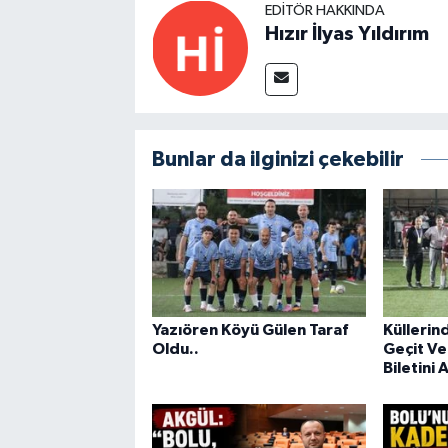
EDITÖR HAKKINDA
Hızır İlyas Yıldırım
Bunlar da ilginizi çekebilir
Yazıören Köyü Gülen Taraf
Küllerin
Oldu..
Geçit Ve
Biletini 