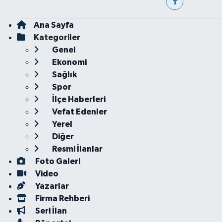
Ana Sayfa
Kategoriler
Genel
Ekonomi
Sağlık
Spor
İlçe Haberleri
Vefat Edenler
Yerel
Diğer
Resmi İlanlar
Foto Galeri
Video
Yazarlar
Firma Rehberi
Seri İlan