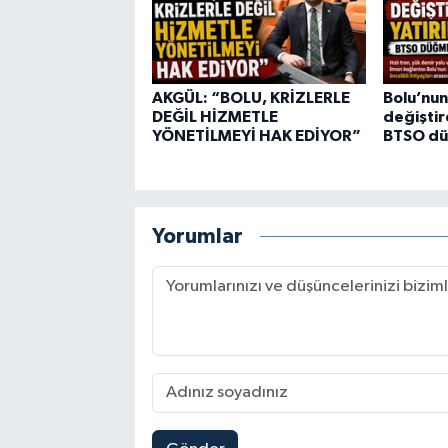
AKGÜL: “BOLU, KRİZLERLE
Bolu’nun
DEĞİL HİZMETLE
değiştir
YÖNETİLMEYİ HAK EDİYOR”
BTSO dü
Yorumlar