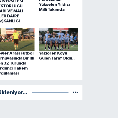
NİVERSİTESİ
Yükselen Yıldızı
EKTÖRLÜĞÜ
Milli Takımda
ARİ VE MALİ
LER DAİRE
AŞKANLIĞI
yler Arası Futbol
Yazıören Köyü
rnuvasında Bir İlk
Gülen Taraf Oldu..
on 32 Turunda
ardımcı Hakem
ygulaması
ükleniyor...