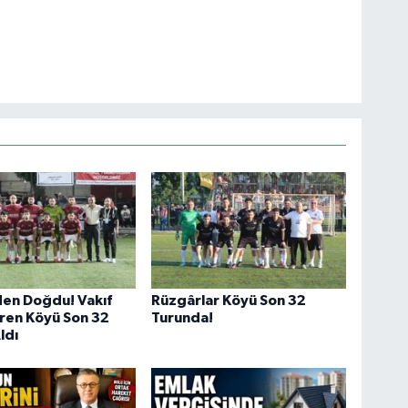
den Doğdu! Vakıf
Rüzgârlar Köyü Son 32
ren Köyü Son 32
Turunda!
Aldı