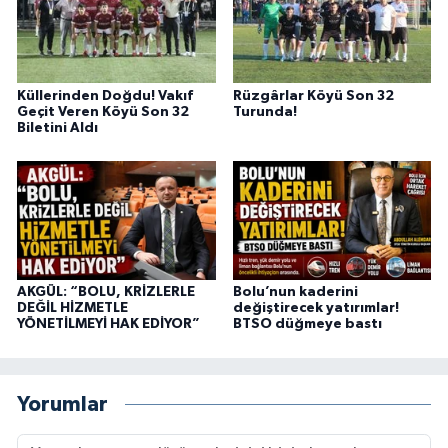
Küllerinden Doğdu! Vakıf
Rüzgârlar Köyü Son 32
Geçit Veren Köyü Son 32
Turunda!
Biletini Aldı
AKGÜL: “BOLU, KRİZLERLE
Bolu’nun kaderini
DEĞİL HİZMETLE
değiştirecek yatırımlar!
YÖNETİLMEYİ HAK EDİYOR”
BTSO düğmeye bastı
Yorumlar