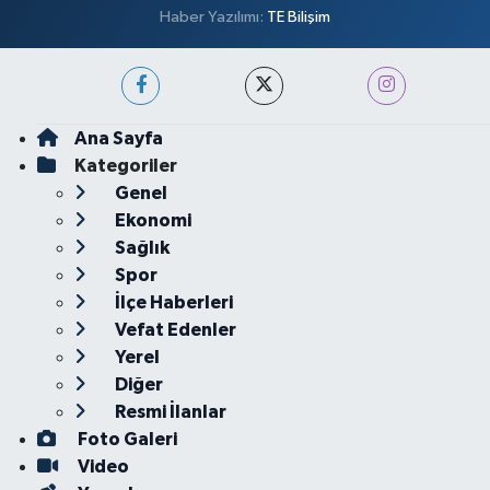
Haber Yazılımı:
TE Bilişim
Ana Sayfa
Kategoriler
Genel
Ekonomi
Sağlık
Spor
İlçe Haberleri
Vefat Edenler
Yerel
Diğer
Resmi İlanlar
Foto Galeri
Video