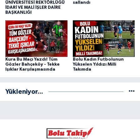
ÜNİVERSİTESİ REKTÖRLÜĞÜ
sallandı
İDARİ VE MALİ İŞLER DAİRE
BAŞKANLIĞI
Kura Bu Maçı Yazdı! Tüm
Bolu Kadın Futbolunun
Gözler Bahçeköy - Tekke
Yükselen Yıldızı Milli
Işıklar Karşılaşmasında
Takımda
Yükleniyor...