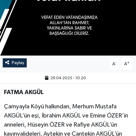
Paylaş
-
+
A
A
29.04.2025 - 10:20
FATMA AKGÜL
Çamyayla Köyü halkından, Merhum Mustafa
AKGÜL’ün eşi, İbrahim AKGÜL ve Emine ÖZER’in
anneleri, Hüseyin ÖZER ve Rafiye AKGÜL’ün
kayınvalideleri, Aytekin ve Cantekin AKGÜL’ün