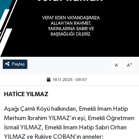
Paylaş
-
+
A
A
19.11.2025 - 09:57
HATİCE YILMAZ
Aşağı Çamlı Köyü halkından, Emekli İmam Hatip
Merhum İbrahim YILMAZ’ın eşi, Emekli Öğretmen
İsmail YILMAZ, Emekli İmam Hatip Sabri Orhan
YILMAZ ve Rukiye ÇOBAN’ın anneler;