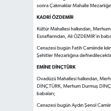
sonra Çakmaklar Mahalle Mezarlığın
KADRİ ÖZDEMİR
Kültür Mahallesi halkından, Merhu
Esnaflarından, Ali ÖZDEMİR’in bab
Cenazesi bugün Fatih Camiinde kıl
Şehitler Mezarlığına defnedilecekti
EMİNE DİNÇTÜRK
Ovadüzü Mahallesi halkından, Me
DİNÇTÜRK, Merhum Durmuş DİNÇT
babaları;
Cenazesi bugün Aydın Şenol Camiin