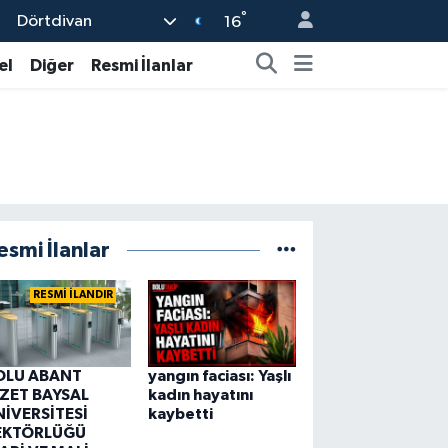
°
Dörtdivan
16
el
Diğer
Resmi İlanlar
esmi İlanlar
RESMİ İLANDIR
OLU ABANT
yangın faciası: Yaşlı
ZZET BAYSAL
kadın hayatını
NİVERSİTESİ
kaybetti
EKTÖRLÜĞÜ