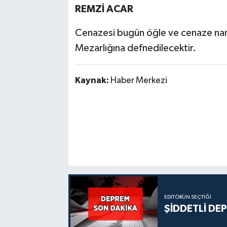
REMZİ ACAR
Cenazesi bugün öğle ve cenaze n
Mezarlığına defnedilecektir.
Kaynak:
Haber Merkezi
EDITÖRÜN SEÇTIĞI
ŞİDDETLİ DE