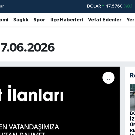
ar
DOLAR
47,5760
%0.1
EURO
55,0126
%0.29
omi
Sağlık
Spor
İlçe Haberleri
Vefat Edenler
Yer
STERLİN
64,1794
%0.29
GRAM ALTIN
6508.83
%4.44
 17.06.2026
BİST100
13.647
%-30
BITCOIN
64.927,78
%1.32
R
B
İ
Ü
R