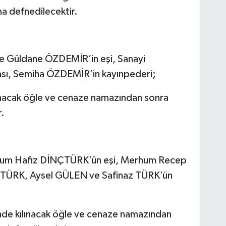
a defnedilecektir.
me Güldane ÖZDEMİR’in eşi, Sanayi
ası, Semiha ÖZDEMİR’in kayınpederi;
ınacak öğle ve cenaze namazından sonra
r.
rhum Hafız DİNÇTÜRK’ün eşi, Merhum Recep
ÜRK, Aysel GÜLEN ve Safinaz TÜRK’ün
de kılınacak öğle ve cenaze namazından