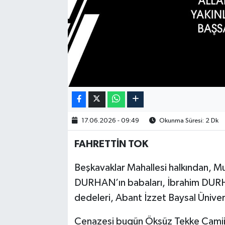
17.06.2026 - 09:49
Okunma Süresi: 2 Dk
FAHRETTİN TOK
Beşkavaklar Mahallesi halkından, M
DURHAN’ın babaları, İbrahim DURH
dedeleri, Abant İzzet Baysal Üniver
Cenazesi bugün Öksüz Tekke Camii