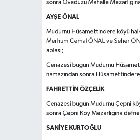
sonra Ovadüzü Mahalle Mezarlığına
AYŞE ÖNAL
Mudurnu Hüsamettindere köyü halkın
Merhum Cemal ÖNAL ve Seher ÖNAL
ablası;
Cenazesi bugün Mudurnu Hüsametti
namazından sonra Hüsamettindere K
FAHRETTİN ÖZÇELİK
Cenazesi bugün Mudurnu Çepni köy
sonra Çepni Köy Mezarlığına defned
SANİYE KURTOĞLU