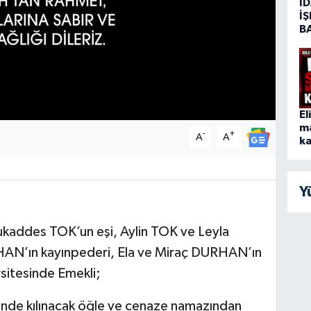
İD
İŞ
B
El
m
-
+
A
A
ka
Y
ukaddes TOK’un eşi, Aylin TOK ve Leyla
AN’ın kayınpederi, Ela ve Miraç DURHAN’ın
sitesinde Emekli;
nde kılınacak öğle ve cenaze namazından