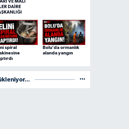
ARİ VE MALİ
LER DAİRE
AŞKANLIĞI
ini spiral
Bolu’da ormanlık
akinesine
alanda yangın
ptırdı
ükleniyor...