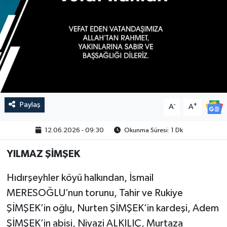
Paylaş
-
+
A
A
12.06.2026 - 09:30
Okunma Süresi: 1 Dk
YILMAZ ŞİMŞEK
Hıdırşeyhler köyü halkından, İsmail
MERESOĞLU’nun torunu, Tahir ve Rukiye
ŞİMŞEK’in oğlu, Nurten ŞİMŞEK’in kardeşi, Adem
ŞİMŞEK’in abisi, Niyazi ALKILIÇ, Murtaza