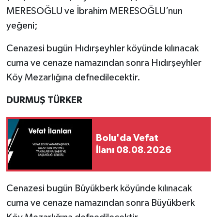
MERESOĞLU ve İbrahim MERESOĞLU’nun
yeğeni;
Cenazesi bugün Hıdırşeyhler köyünde kılınacak
cuma ve cenaze namazından sonra Hıdırşeyhler
Köy Mezarlığına defnedilecektir.
DURMUŞ TÜRKER
Bolu'da Vefat
İlanı 08.08.2026
Cenazesi bugün Büyükberk köyünde kılınacak
cuma ve cenaze namazından sonra Büyükberk