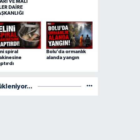
ARİ VE MALİ
LER DAİRE
AŞKANLIĞI
ini spiral
Bolu’da ormanlık
akinesine
alanda yangın
ptırdı
ükleniyor...