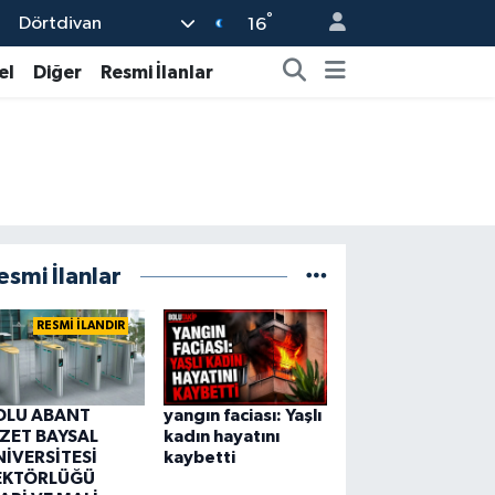
°
Dörtdivan
16
el
Diğer
Resmi İlanlar
esmi İlanlar
RESMİ İLANDIR
OLU ABANT
yangın faciası: Yaşlı
ZZET BAYSAL
kadın hayatını
NİVERSİTESİ
kaybetti
EKTÖRLÜĞÜ