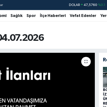
ar
DOLAR
47,5760
%0.1
EURO
55,0126
%0.29
omi
Sağlık
Spor
İlçe Haberleri
Vefat Edenler
Yer
STERLİN
64,1794
%0.29
GRAM ALTIN
6508.83
%4.44
ı 04.07.2026
BİST100
13.647
%-30
BITCOIN
64.927,78
%1.32
R
B
İ
Ü
R