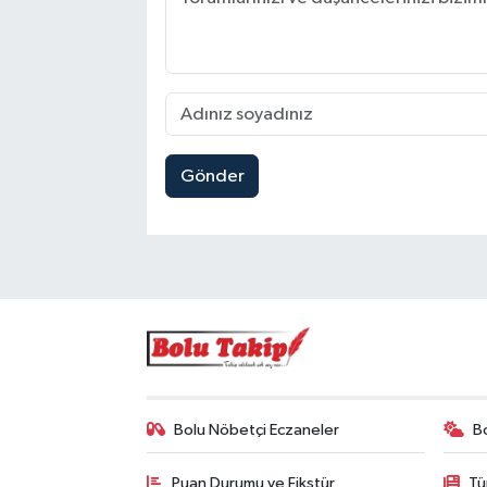
Gönder
Bolu Nöbetçi Eczaneler
B
Puan Durumu ve Fikstür
Tü