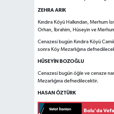
ZEHRA ARIK
Kındıra Köyü Halkından, Merhum İs
Orhan, İbrahim, Hüseyin ve Merhum
Cenazesi bugün Kındıra Köyü Camii
sonra Köy Mezarlığına defnedilecek
HÜSEYİN BOZOĞLU
Cenazesi bugün öğle ve cenaze na
Mezarlığına defnedilecektir.
HASAN ÖZTÜRK
Bolu'da Vefa