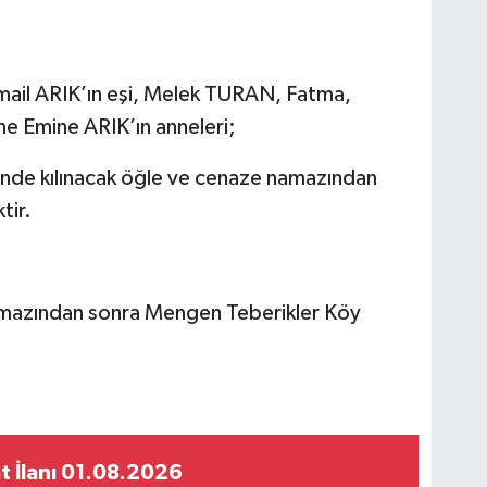
mail ARIK’ın eşi, Melek TURAN, Fatma,
e Emine ARIK’ın anneleri;
nde kılınacak öğle ve cenaze namazından
tir.
mazından sonra Mengen Teberikler Köy
t İlanı 01.08.2026