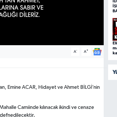
İD
İŞ
B
El
m
-
+
A
A
ka
Y
ndan, Emine ACAR, Hidayet ve Ahmet BİLGİ’nin
ahalle Camiinde kılınacak ikindi ve cenaze
defnedilecektir.